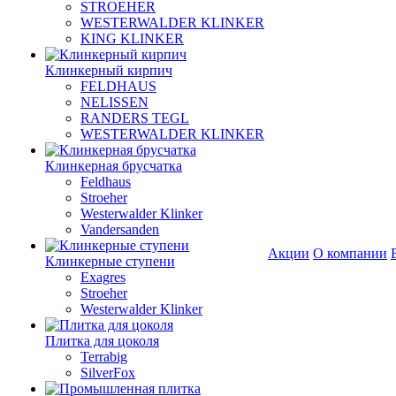
STROEHER
WESTERWALDER KLINKER
KING KLINKER
Клинкерный кирпич
FELDHAUS
NELISSEN
RANDERS TEGL
WESTERWALDER KLINKER
Клинкерная брусчатка
Feldhaus
Stroeher
Westerwalder Klinker
Vandersanden
Акции
О компании
Клинкерные ступени
Exagres
Stroeher
Westerwalder Klinker
Плитка для цоколя
Terrabig
SilverFox