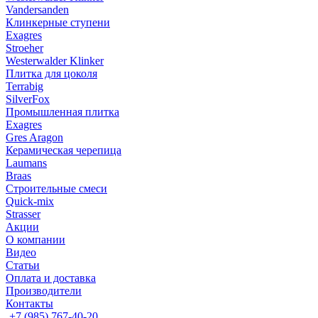
Vandersanden
Клинкерные ступени
Exagres
Stroeher
Westerwalder Klinker
Плитка для цоколя
Terrabig
SilverFox
Промышленная плитка
Exagres
Gres Aragon
Керамическая черепица
Laumans
Braas
Строительные смеси
Quick-mix
Strasser
Акции
О компании
Видео
Статьи
Оплата и доставка
Производители
Контакты
+7 (985) 767-40-20