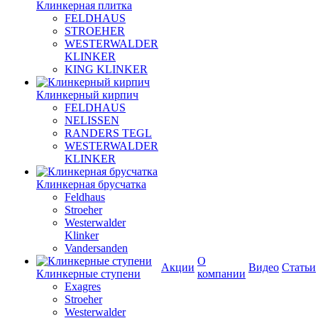
Клинкерная плитка
FELDHAUS
STROEHER
WESTERWALDER
KLINKER
KING KLINKER
Клинкерный кирпич
FELDHAUS
NELISSEN
RANDERS TEGL
WESTERWALDER
KLINKER
Клинкерная брусчатка
Feldhaus
Stroeher
Westerwalder
Klinker
Vandersanden
О
Акции
Видео
Статьи
Клинкерные ступени
компании
Exagres
Stroeher
Westerwalder