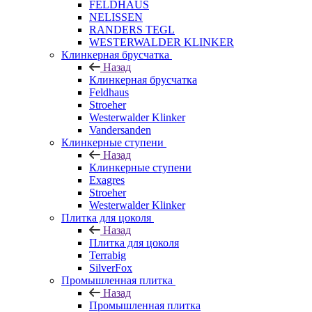
FELDHAUS
NELISSEN
RANDERS TEGL
WESTERWALDER KLINKER
Клинкерная брусчатка
Назад
Клинкерная брусчатка
Feldhaus
Stroeher
Westerwalder Klinker
Vandersanden
Клинкерные ступени
Назад
Клинкерные ступени
Exagres
Stroeher
Westerwalder Klinker
Плитка для цоколя
Назад
Плитка для цоколя
Terrabig
SilverFox
Промышленная плитка
Назад
Промышленная плитка