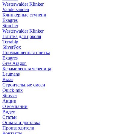
Westerwalder Klinker
Vandersanden
Клинкерные ступени
Exagres
Stroeher
Westerwalder Klinker
Плитка для цоколя
Terrabig
SilverFox
Промышленная плитка
Exagres
Gres Aragon
Керамическая черепица
Laumans
Braas
Строительные смеси
Quick-mix
Strasser
Акции
О компании
Видео
Статьи
Оплата и доставка
Производители
Контакты