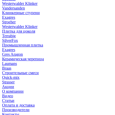
Westerwalder Klinker
Vandersanden
Клинкерные ступени
Exagres
Stroeher
Westerwalder Klinker
Плитка для цоколя
Terrabig
SilverFox
Промышленная плитка
Exagres
Gres Aragon
Керамическая черепица
Laumans
Braas
Строительные смеси
Quick-mix
Strasser
Акции
О компании
Видео
Статьи
Оплата и доставка
Производители
Контакты