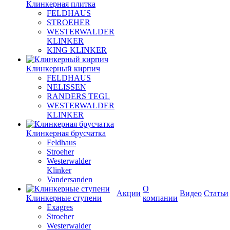
Клинкерная плитка
FELDHAUS
STROEHER
WESTERWALDER
KLINKER
KING KLINKER
Клинкерный кирпич
FELDHAUS
NELISSEN
RANDERS TEGL
WESTERWALDER
KLINKER
Клинкерная брусчатка
Feldhaus
Stroeher
Westerwalder
Klinker
Vandersanden
О
Акции
Видео
Статьи
Клинкерные ступени
компании
Exagres
Stroeher
Westerwalder