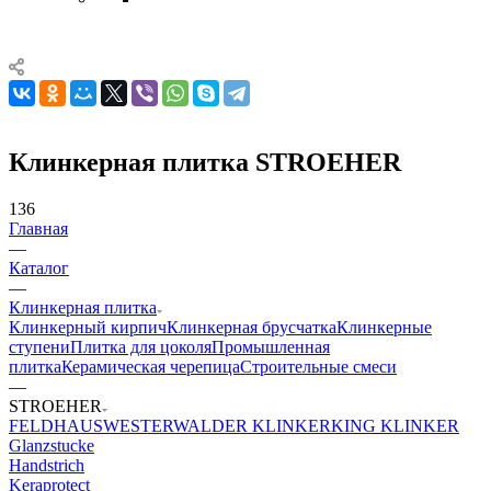
Клинкерная плитка STROEHER
136
Главная
—
Каталог
—
Клинкерная плитка
Клинкерный кирпич
Клинкерная брусчатка
Клинкерные
ступени
Плитка для цоколя
Промышленная
плитка
Керамическая черепица
Строительные смеси
—
STROEHER
FELDHAUS
WESTERWALDER KLINKER
KING KLINKER
Glanzstucke
Handstrich
Keraprotect