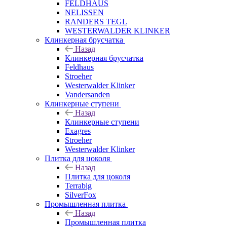
FELDHAUS
NELISSEN
RANDERS TEGL
WESTERWALDER KLINKER
Клинкерная брусчатка
Назад
Клинкерная брусчатка
Feldhaus
Stroeher
Westerwalder Klinker
Vandersanden
Клинкерные ступени
Назад
Клинкерные ступени
Exagres
Stroeher
Westerwalder Klinker
Плитка для цоколя
Назад
Плитка для цоколя
Terrabig
SilverFox
Промышленная плитка
Назад
Промышленная плитка