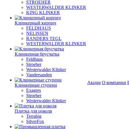
STROEHER
WESTERWALDER KLINKER
KING KLINKER
Клинкерный кирпич
FELDHAUS
NELISSEN
RANDERS TEGL
WESTERWALDER KLINKER
Клинкерная брусчатка
Feldhaus
Stroeher
Westerwalder Klinker
Vandersanden
Акции
О компании
Клинкерные ступени
Exagres
Stroeher
Westerwalder Klinker
Плитка для цоколя
Terrabig
SilverFox