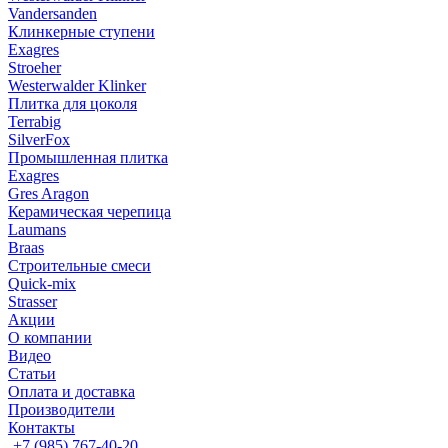
Vandersanden
Клинкерные ступени
Exagres
Stroeher
Westerwalder Klinker
Плитка для цоколя
Terrabig
SilverFox
Промышленная плитка
Exagres
Gres Aragon
Керамическая черепица
Laumans
Braas
Строительные смеси
Quick-mix
Strasser
Акции
О компании
Видео
Статьи
Оплата и доставка
Производители
Контакты
+7 (985) 767-40-20