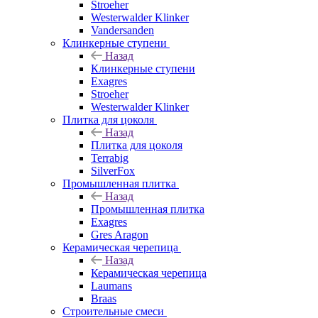
Stroeher
Westerwalder Klinker
Vandersanden
Клинкерные ступени
Назад
Клинкерные ступени
Exagres
Stroeher
Westerwalder Klinker
Плитка для цоколя
Назад
Плитка для цоколя
Terrabig
SilverFox
Промышленная плитка
Назад
Промышленная плитка
Exagres
Gres Aragon
Керамическая черепица
Назад
Керамическая черепица
Laumans
Braas
Строительные смеси