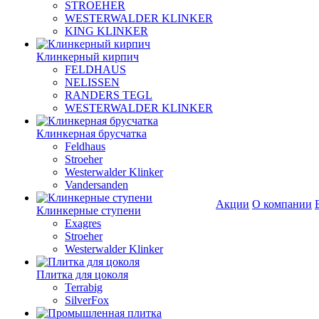
STROEHER
WESTERWALDER KLINKER
KING KLINKER
Клинкерный кирпич
FELDHAUS
NELISSEN
RANDERS TEGL
WESTERWALDER KLINKER
Клинкерная брусчатка
Feldhaus
Stroeher
Westerwalder Klinker
Vandersanden
Акции
О компании
Клинкерные ступени
Exagres
Stroeher
Westerwalder Klinker
Плитка для цоколя
Terrabig
SilverFox