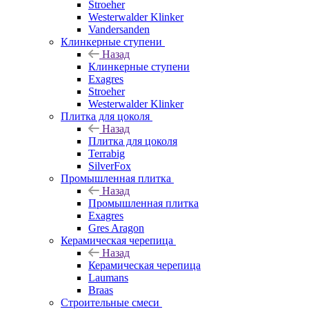
Stroeher
Westerwalder Klinker
Vandersanden
Клинкерные ступени
Назад
Клинкерные ступени
Exagres
Stroeher
Westerwalder Klinker
Плитка для цоколя
Назад
Плитка для цоколя
Terrabig
SilverFox
Промышленная плитка
Назад
Промышленная плитка
Exagres
Gres Aragon
Керамическая черепица
Назад
Керамическая черепица
Laumans
Braas
Строительные смеси