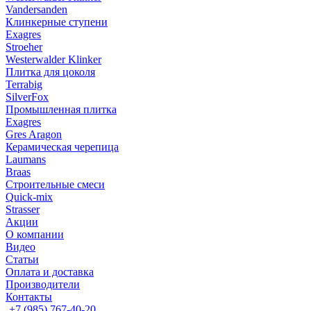
Vandersanden
Клинкерные ступени
Exagres
Stroeher
Westerwalder Klinker
Плитка для цоколя
Terrabig
SilverFox
Промышленная плитка
Exagres
Gres Aragon
Керамическая черепица
Laumans
Braas
Строительные смеси
Quick-mix
Strasser
Акции
О компании
Видео
Статьи
Оплата и доставка
Производители
Контакты
+7 (985) 767-40-20