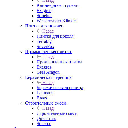
Назад
Клинкерные ступени
Exagres
Stroeher
Westerwalder Klinker
Плитка для цоколя
Назад
Плитка для цоколя
Terrabig
SilverFox
Промышленная плитка
Назад
Промышленная плитка
Exagres
Gres Aragon
Керамическая черепица
Назад
Керамическая черепица
Laumans
Braas
Строительные смеси
Назад
Строительные смеси
Quick-mix
Strasser