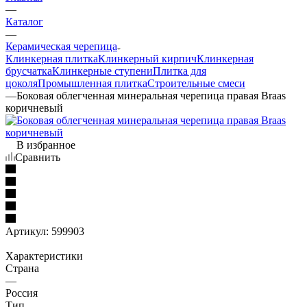
—
Каталог
—
Керамическая черепица
Клинкерная плитка
Клинкерный кирпич
Клинкерная
брусчатка
Клинкерные ступени
Плитка для
цоколя
Промышленная плитка
Строительные смеси
—
Боковая облегченная минеральная черепица правая Braas
коричневый
В избранное
Сравнить
Артикул:
599903
Характеристики
Страна
—
Россия
Тип