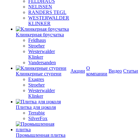
FELDHAUS
NELISSEN
RANDERS TEGL
WESTERWALDER
KLINKER
Клинкерная брусчатка
Feldhaus
Stroeher
Westerwalder
Klinker
Vandersanden
О
Акции
Видео
Статьи
Клинкерные ступени
компании
Exagres
Stroeher
Westerwalder
Klinker
Плитка для цоколя
Terrabig
SilverFox
Промышленная плитка