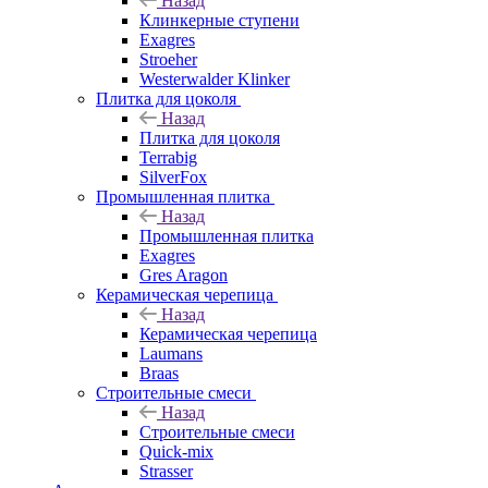
Назад
Клинкерные ступени
Exagres
Stroeher
Westerwalder Klinker
Плитка для цоколя
Назад
Плитка для цоколя
Terrabig
SilverFox
Промышленная плитка
Назад
Промышленная плитка
Exagres
Gres Aragon
Керамическая черепица
Назад
Керамическая черепица
Laumans
Braas
Строительные смеси
Назад
Строительные смеси
Quick-mix
Strasser