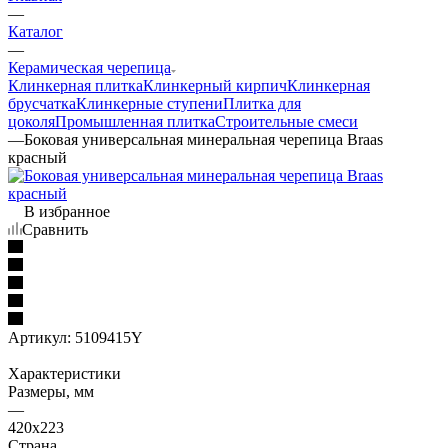
—
Каталог
—
Керамическая черепица
Клинкерная плитка
Клинкерный кирпич
Клинкерная
брусчатка
Клинкерные ступени
Плитка для
цоколя
Промышленная плитка
Строительные смеси
—
Боковая универсальная минеральная черепица Braas
красный
В избранное
Сравнить
Артикул:
5109415Y
Характеристики
Размеры, мм
—
420x223
Страна