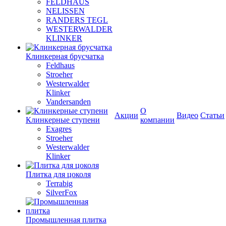
FELDHAUS
NELISSEN
RANDERS TEGL
WESTERWALDER
KLINKER
Клинкерная брусчатка
Feldhaus
Stroeher
Westerwalder
Klinker
Vandersanden
О
Акции
Видео
Статьи
Клинкерные ступени
компании
Exagres
Stroeher
Westerwalder
Klinker
Плитка для цоколя
Terrabig
SilverFox
Промышленная плитка