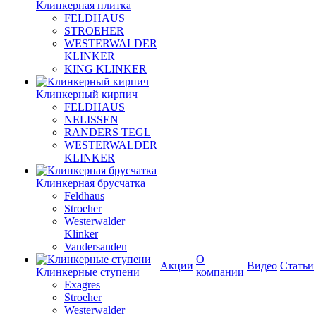
Клинкерная плитка
FELDHAUS
STROEHER
WESTERWALDER
KLINKER
KING KLINKER
Клинкерный кирпич
FELDHAUS
NELISSEN
RANDERS TEGL
WESTERWALDER
KLINKER
Клинкерная брусчатка
Feldhaus
Stroeher
Westerwalder
Klinker
Vandersanden
О
Акции
Видео
Статьи
Клинкерные ступени
компании
Exagres
Stroeher
Westerwalder