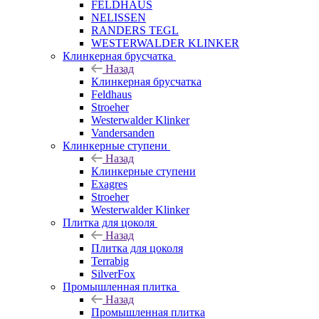
FELDHAUS
NELISSEN
RANDERS TEGL
WESTERWALDER KLINKER
Клинкерная брусчатка
Назад
Клинкерная брусчатка
Feldhaus
Stroeher
Westerwalder Klinker
Vandersanden
Клинкерные ступени
Назад
Клинкерные ступени
Exagres
Stroeher
Westerwalder Klinker
Плитка для цоколя
Назад
Плитка для цоколя
Terrabig
SilverFox
Промышленная плитка
Назад
Промышленная плитка