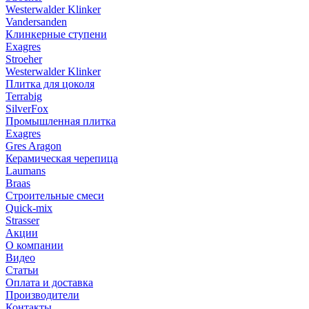
Westerwalder Klinker
Vandersanden
Клинкерные ступени
Exagres
Stroeher
Westerwalder Klinker
Плитка для цоколя
Terrabig
SilverFox
Промышленная плитка
Exagres
Gres Aragon
Керамическая черепица
Laumans
Braas
Строительные смеси
Quick-mix
Strasser
Акции
О компании
Видео
Статьи
Оплата и доставка
Производители
Контакты