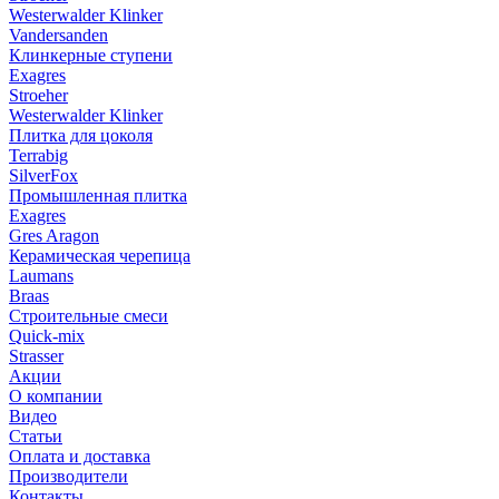
Westerwalder Klinker
Vandersanden
Клинкерные ступени
Exagres
Stroeher
Westerwalder Klinker
Плитка для цоколя
Terrabig
SilverFox
Промышленная плитка
Exagres
Gres Aragon
Керамическая черепица
Laumans
Braas
Строительные смеси
Quick-mix
Strasser
Акции
О компании
Видео
Статьи
Оплата и доставка
Производители
Контакты