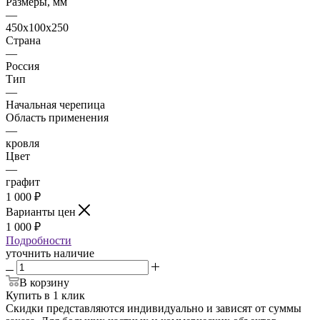
Размеры, мм
—
450x100x250
Страна
—
Россия
Тип
—
Начальная черепица
Область применения
—
кровля
Цвет
—
графит
1 000
₽
Варианты цен
1 000
₽
Подробности
уточнить наличие
В корзину
Купить в 1 клик
Скидки представляются индивидуально и зависят от суммы