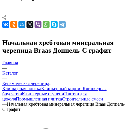
Начальная хребтовая минеральная
черепица Braas Доппель-С графит
Главная
—
Каталог
—
Керамическая черепица
Клинкерная плитка
Клинкерный кирпич
Клинкерная
брусчатка
Клинкерные ступени
Плитка для
цоколя
Промышленная плитка
Строительные смеси
—
Начальная хребтовая минеральная черепица Braas Доппель-
С графит