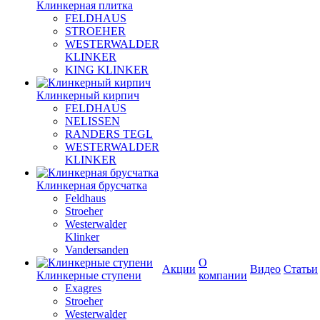
Клинкерная плитка
FELDHAUS
STROEHER
WESTERWALDER
KLINKER
KING KLINKER
Клинкерный кирпич
FELDHAUS
NELISSEN
RANDERS TEGL
WESTERWALDER
KLINKER
Клинкерная брусчатка
Feldhaus
Stroeher
Westerwalder
Klinker
Vandersanden
О
Акции
Видео
Статьи
Клинкерные ступени
компании
Exagres
Stroeher
Westerwalder