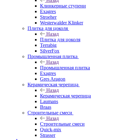
Назад
Клинкерные ступени
Exagres
Stroeher
Westerwalder Klinker
Плитка для цоколя
Назад
Плитка для цоколя
Terrabig
SilverFox
Промышленная плитка
Назад
Промышленная плитка
Exagres
Gres Aragon
Керамическая черепица
Назад
Керамическая черепица
Laumans
Braas
Строительные смеси
Назад
Строительные смеси
Quick-mix
Strasser