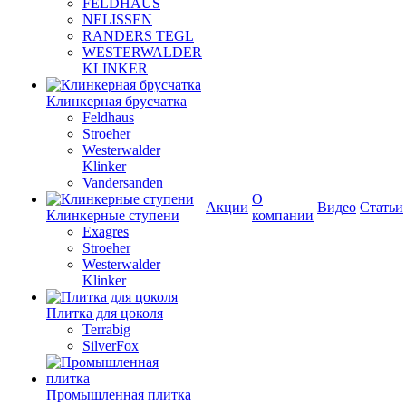
FELDHAUS
NELISSEN
RANDERS TEGL
WESTERWALDER
KLINKER
Клинкерная брусчатка
Feldhaus
Stroeher
Westerwalder
Klinker
Vandersanden
О
Акции
Видео
Статьи
Клинкерные ступени
компании
Exagres
Stroeher
Westerwalder
Klinker
Плитка для цоколя
Terrabig
SilverFox
Промышленная плитка