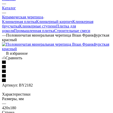
—
Каталог
—
Керамическая черепица
Клинкерная плитка
Клинкерный кирпич
Клинкерная
брусчатка
Клинкерные ступени
Плитка для
цоколя
Промышленная плитка
Строительные смеси
—
Половинчатая минеральная черепица Braas Франкфурсткая
красный
В избранное
Сравнить
Артикул:
BY2182
Характеристики
Размеры, мм
—
420x180
Страна