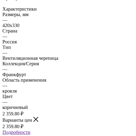
Характеристики
Размеры, мм
—
420x330
Страна
—
Россия
Тип
—
Вентиляционная черепица
Коллекция/Серия
—
Франкфурт
Область применения
—
кровля
Цвет
—
коричневый
2 359.80
₽
Варианты цен
2 359.80
₽
Подробности