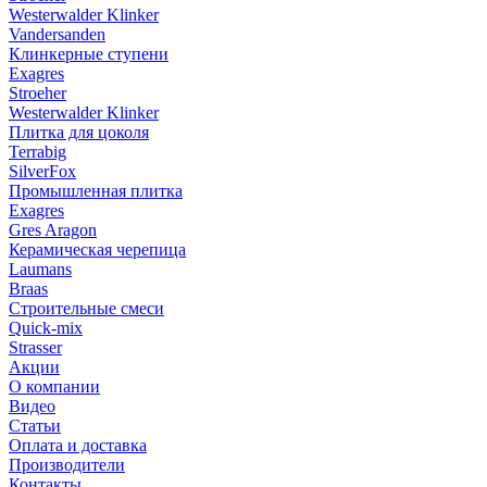
Westerwalder Klinker
Vandersanden
Клинкерные ступени
Exagres
Stroeher
Westerwalder Klinker
Плитка для цоколя
Terrabig
SilverFox
Промышленная плитка
Exagres
Gres Aragon
Керамическая черепица
Laumans
Braas
Строительные смеси
Quick-mix
Strasser
Акции
О компании
Видео
Статьи
Оплата и доставка
Производители
Контакты