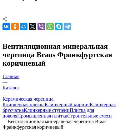
Вентиляционная минеральная
черепица Braas Франкфуртская
коричневый
Главная
—
Каталог
—
Керамическая черепица
Клинкерная плитка
Клинкерный кирпич
Клинкерная
брусчатка
Клинкерные ступени
Плитка для
цоколя
Промышленная плитка
Строительные смеси
—
Вентиляционная минеральная черепица Braas
Франкфуртская коричневый