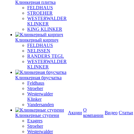
Клинкерная плитка
FELDHAUS
STROEHER
WESTERWALDER
KLINKER
KING KLINKER
Клинкерный кирпич
FELDHAUS
NELISSEN
RANDERS TEGL
WESTERWALDER
KLINKER
Клинкерная брусчатка
Feldhaus
Stroeher
Westerwalder
Klinker
Vandersanden
О
Акции
Видео
Статьи
Клинкерные ступени
компании
Exagres
Stroeher
Westerwalder