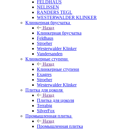
FELDHAUS
NELISSEN
RANDERS TEGL
WESTERWALDER KLINKER
Клинкерная брусчатка
Назад
Клинкерная брусчатка
Feldhaus
Stroeher
Westerwalder Klinker
Vandersanden
Клинкерные ступени
Назад
Клинкерные ступени
Exagres
Stroeher
Westerwalder Klinker
Плитка для цоколя
Назад
Плитка для цоколя
Terrabig
SilverFox
Промышленная плитка
Назад
Промышленная плитка