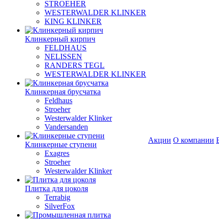
STROEHER
WESTERWALDER KLINKER
KING KLINKER
Клинкерный кирпич
FELDHAUS
NELISSEN
RANDERS TEGL
WESTERWALDER KLINKER
Клинкерная брусчатка
Feldhaus
Stroeher
Westerwalder Klinker
Vandersanden
Акции
О компании
Клинкерные ступени
Exagres
Stroeher
Westerwalder Klinker
Плитка для цоколя
Terrabig
SilverFox