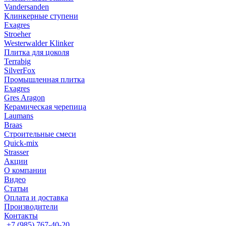
Vandersanden
Клинкерные ступени
Exagres
Stroeher
Westerwalder Klinker
Плитка для цоколя
Terrabig
SilverFox
Промышленная плитка
Exagres
Gres Aragon
Керамическая черепица
Laumans
Braas
Строительные смеси
Quick-mix
Strasser
Акции
О компании
Видео
Статьи
Оплата и доставка
Производители
Контакты
+7 (985) 767-40-20