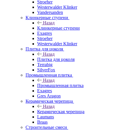
Stroeher
Westerwalder Klinker
Vandersanden
Клинкерные ступени
Назад
Клинкерные ступени
Exagres
Stroeher
Westerwalder Klinker
Плитка для цоколя
Назад
Плитка для цоколя
Terrabig
SilverFox
Промышленная плитка
Назад
Промышленная плитка
Exagres
Gres Aragon
Керамическая черепица
Назад
Керамическая черепица
Laumans
Braas
Строительные смеси