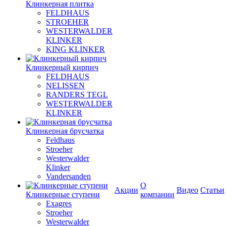
Клинкерная плитка
FELDHAUS
STROEHER
WESTERWALDER
KLINKER
KING KLINKER
Клинкерный кирпич
FELDHAUS
NELISSEN
RANDERS TEGL
WESTERWALDER
KLINKER
Клинкерная брусчатка
Feldhaus
Stroeher
Westerwalder
Klinker
Vandersanden
О
Акции
Видео
Статьи
Клинкерные ступени
компании
Exagres
Stroeher
Westerwalder