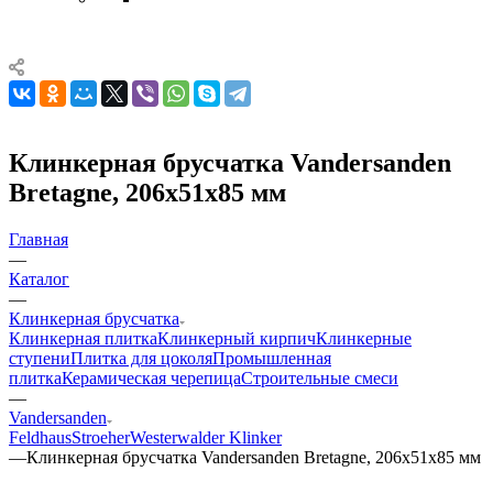
Клинкерная брусчатка Vandersanden
Bretagne, 206x51x85 мм
Главная
—
Каталог
—
Клинкерная брусчатка
Клинкерная плитка
Клинкерный кирпич
Клинкерные
ступени
Плитка для цоколя
Промышленная
плитка
Керамическая черепица
Строительные смеси
—
Vandersanden
Feldhaus
Stroeher
Westerwalder Klinker
—
Клинкерная брусчатка Vandersanden Bretagne, 206x51x85 мм