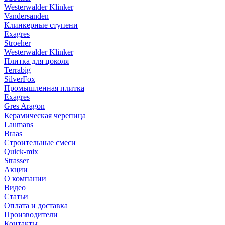
Westerwalder Klinker
Vandersanden
Клинкерные ступени
Exagres
Stroeher
Westerwalder Klinker
Плитка для цоколя
Terrabig
SilverFox
Промышленная плитка
Exagres
Gres Aragon
Керамическая черепица
Laumans
Braas
Строительные смеси
Quick-mix
Strasser
Акции
О компании
Видео
Статьи
Оплата и доставка
Производители
Контакты