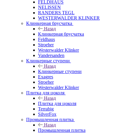
FELDHAUS
NELISSEN
RANDERS TEGL
WESTERWALDER KLINKER
Клинкерная брусчатка
Назад
Клинкерная брусчатка
Feldhaus
Stroeher
Westerwalder Klinker
Vandersanden
Клинкерные ступени
Назад
Клинкерные ступени
Exagres
Stroeher
Westerwalder Klinker
Плитка для цоколя
Назад
Плитка для цоколя
Terrabig
SilverFox
Промышленная плитка
Назад
Промышленная плитка