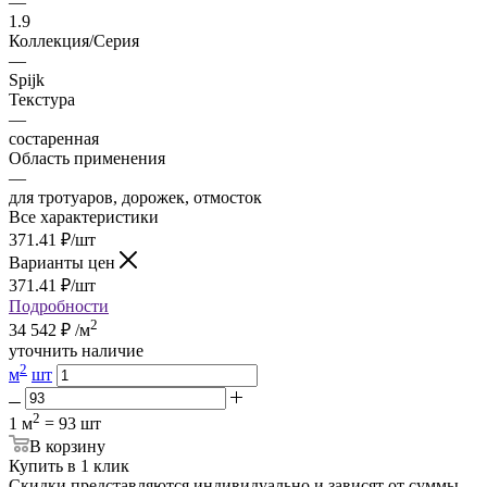
—
1.9
Коллекция/Серия
—
Spijk
Текстура
—
состаренная
Область применения
—
для тротуаров, дорожек, отмосток
Все характеристики
371.41
₽
/шт
Варианты цен
371.41
₽
/шт
Подробности
2
34 542
₽
/м
уточнить наличие
2
м
шт
2
1 м
= 93 шт
В корзину
Купить в 1 клик
Скидки представляются индивидуально и зависят от суммы