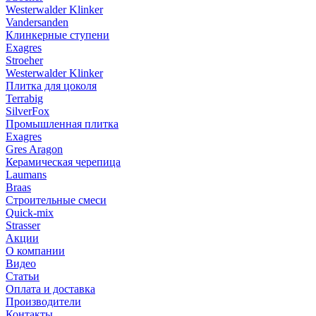
Westerwalder Klinker
Vandersanden
Клинкерные ступени
Exagres
Stroeher
Westerwalder Klinker
Плитка для цоколя
Terrabig
SilverFox
Промышленная плитка
Exagres
Gres Aragon
Керамическая черепица
Laumans
Braas
Строительные смеси
Quick-mix
Strasser
Акции
О компании
Видео
Статьи
Оплата и доставка
Производители
Контакты