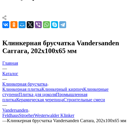
Клинкерная брусчатка Vandersanden
Carrara, 202х100х65 мм
Главная
—
Каталог
—
Клинкерная брусчатка
Клинкерная плитка
Клинкерный кирпич
Клинкерные
ступени
Плитка для цоколя
Промышленная
плитка
Керамическая черепица
Строительные смеси
—
Vandersanden
Feldhaus
Stroeher
Westerwalder Klinker
—
Клинкерная брусчатка Vandersanden Carrara, 202х100х65 мм