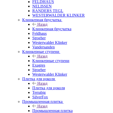
FELDHAUS
NELISSEN
RANDERS TEGL
WESTERWALDER KLINKER
Клинкерная брусчатка
Назад
Клинкерная брусчатка
Feldhaus
Stroeher
Westerwalder Klinker
Vandersanden
Клинкерные ступени
Назад
Клинкерные ступени
Exagres
Stroeher
Westerwalder Klinker
Плитка для цоколя
Назад
Плитка для цоколя
Terrabig
SilverFox
Промышленная плитка
Назад
Промышленная плитка