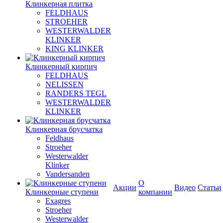
Клинкерная плитка
FELDHAUS
STROEHER
WESTERWALDER
KLINKER
KING KLINKER
Клинкерный кирпич
FELDHAUS
NELISSEN
RANDERS TEGL
WESTERWALDER
KLINKER
Клинкерная брусчатка
Feldhaus
Stroeher
Westerwalder
Klinker
Vandersanden
О
Акции
Видео
Статьи
Клинкерные ступени
компании
Exagres
Stroeher
Westerwalder