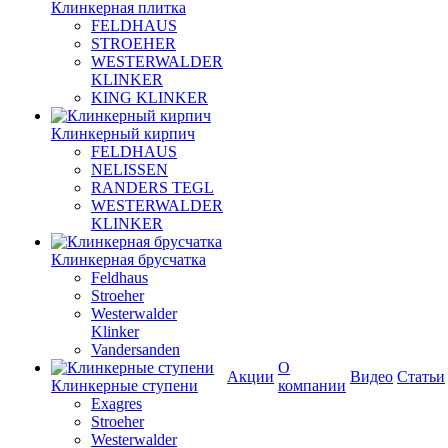
Клинкерная плитка
FELDHAUS
STROEHER
WESTERWALDER
KLINKER
KING KLINKER
Клинкерный кирпич
FELDHAUS
NELISSEN
RANDERS TEGL
WESTERWALDER
KLINKER
Клинкерная брусчатка
Feldhaus
Stroeher
Westerwalder
Klinker
Vandersanden
О
Акции
Видео
Статьи
Клинкерные ступени
компании
Exagres
Stroeher
Westerwalder