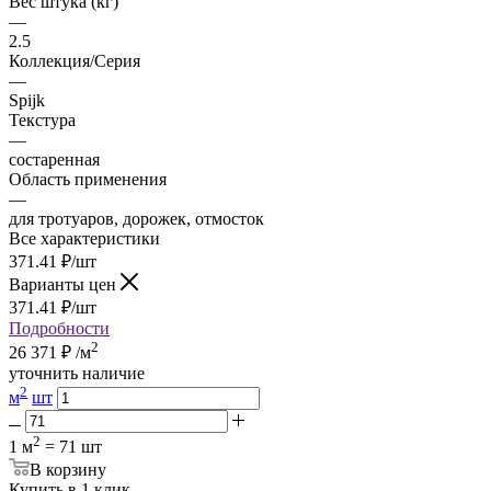
Вес штука (кг)
—
2.5
Коллекция/Серия
—
Spijk
Текстура
—
состаренная
Область применения
—
для тротуаров, дорожек, отмосток
Все характеристики
371.41
₽
/шт
Варианты цен
371.41
₽
/шт
Подробности
2
26 371
₽
/м
уточнить наличие
2
м
шт
2
1 м
= 71 шт
В корзину
Купить в 1 клик