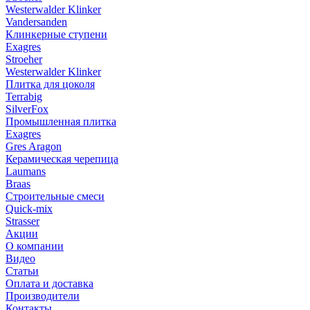
Westerwalder Klinker
Vandersanden
Клинкерные ступени
Exagres
Stroeher
Westerwalder Klinker
Плитка для цоколя
Terrabig
SilverFox
Промышленная плитка
Exagres
Gres Aragon
Керамическая черепица
Laumans
Braas
Строительные смеси
Quick-mix
Strasser
Акции
О компании
Видео
Статьи
Оплата и доставка
Производители
Контакты