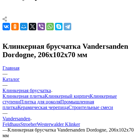
Клинкерная брусчатка Vandersanden
Dordogne, 206x102x70 мм
Главная
—
Каталог
—
Клинкерная брусчатка
Клинкерная плитка
Клинкерный кирпич
Клинкерные
ступени
Плитка для цоколя
Промышленная
плитка
Керамическая черепица
Строительные смеси
—
Vandersanden
Feldhaus
Stroeher
Westerwalder Klinker
—
Клинкерная брусчатка Vandersanden Dordogne, 206x102x70
мм