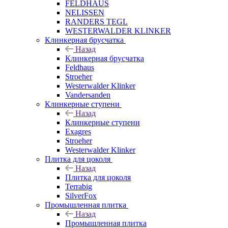
FELDHAUS
NELISSEN
RANDERS TEGL
WESTERWALDER KLINKER
Клинкерная брусчатка
Назад
Клинкерная брусчатка
Feldhaus
Stroeher
Westerwalder Klinker
Vandersanden
Клинкерные ступени
Назад
Клинкерные ступени
Exagres
Stroeher
Westerwalder Klinker
Плитка для цоколя
Назад
Плитка для цоколя
Terrabig
SilverFox
Промышленная плитка
Назад
Промышленная плитка