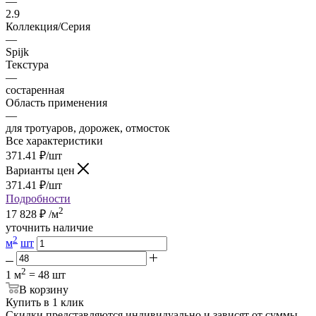
—
2.9
Коллекция/Серия
—
Spijk
Текстура
—
состаренная
Область применения
—
для тротуаров, дорожек, отмосток
Все характеристики
371.41
₽
/шт
Варианты цен
371.41
₽
/шт
Подробности
2
17 828
₽
/м
уточнить наличие
2
м
шт
2
1 м
= 48 шт
В корзину
Купить в 1 клик
Скидки представляются индивидуально и зависят от суммы