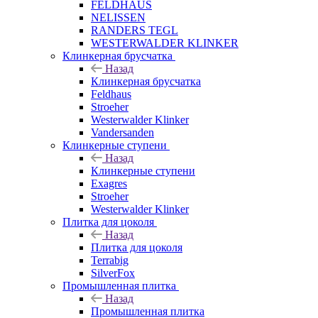
FELDHAUS
NELISSEN
RANDERS TEGL
WESTERWALDER KLINKER
Клинкерная брусчатка
Назад
Клинкерная брусчатка
Feldhaus
Stroeher
Westerwalder Klinker
Vandersanden
Клинкерные ступени
Назад
Клинкерные ступени
Exagres
Stroeher
Westerwalder Klinker
Плитка для цоколя
Назад
Плитка для цоколя
Terrabig
SilverFox
Промышленная плитка
Назад
Промышленная плитка