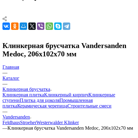
Клинкерная брусчатка Vandersanden
Medoc, 206x102x70 мм
Главная
—
Каталог
—
Клинкерная брусчатка
Клинкерная плитка
Клинкерный кирпич
Клинкерные
ступени
Плитка для цоколя
Промышленная
плитка
Керамическая черепица
Строительные смеси
—
Vandersanden
Feldhaus
Stroeher
Westerwalder Klinker
—
Клинкерная брусчатка Vandersanden Medoc, 206x102x70 мм