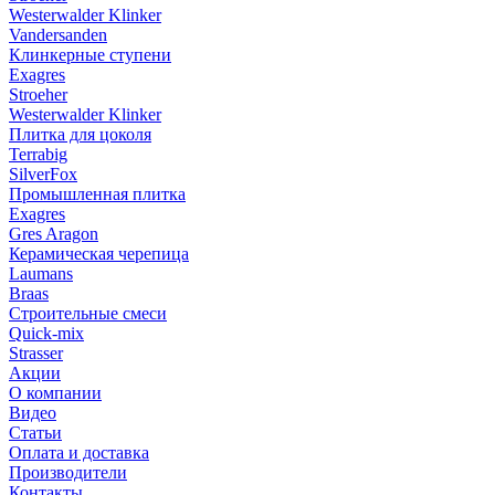
Westerwalder Klinker
Vandersanden
Клинкерные ступени
Exagres
Stroeher
Westerwalder Klinker
Плитка для цоколя
Terrabig
SilverFox
Промышленная плитка
Exagres
Gres Aragon
Керамическая черепица
Laumans
Braas
Строительные смеси
Quick-mix
Strasser
Акции
О компании
Видео
Статьи
Оплата и доставка
Производители
Контакты