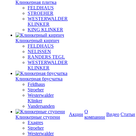
Клинкерная плитка
FELDHAUS
STROEHER
WESTERWALDER
KLINKER
KING KLINKER
Клинкерный кирпич
FELDHAUS
NELISSEN
RANDERS TEGL
WESTERWALDER
KLINKER
Клинкерная брусчатка
Feldhaus
Stroeher
Westerwalder
Klinker
Vandersanden
О
Акции
Видео
Статьи
Клинкерные ступени
компании
Exagres
Stroeher
Westerwalder