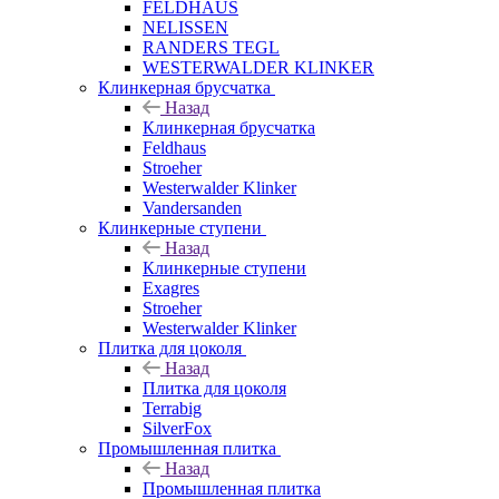
FELDHAUS
NELISSEN
RANDERS TEGL
WESTERWALDER KLINKER
Клинкерная брусчатка
Назад
Клинкерная брусчатка
Feldhaus
Stroeher
Westerwalder Klinker
Vandersanden
Клинкерные ступени
Назад
Клинкерные ступени
Exagres
Stroeher
Westerwalder Klinker
Плитка для цоколя
Назад
Плитка для цоколя
Terrabig
SilverFox
Промышленная плитка
Назад
Промышленная плитка