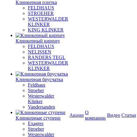
Клинкерная плитка
FELDHAUS
STROEHER
WESTERWALDER
KLINKER
KING KLINKER
Клинкерный кирпич
FELDHAUS
NELISSEN
RANDERS TEGL
WESTERWALDER
KLINKER
Клинкерная брусчатка
Feldhaus
Stroeher
Westerwalder
Klinker
Vandersanden
О
Акции
Видео
Статьи
Клинкерные ступени
компании
Exagres
Stroeher
Westerwalder