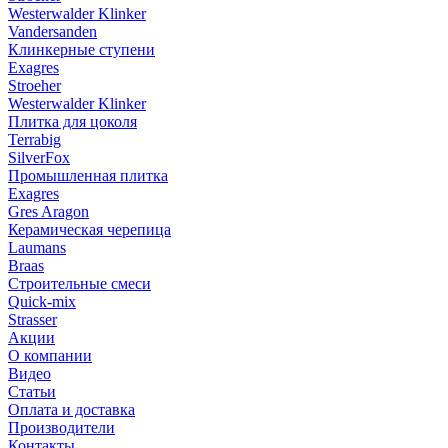
Westerwalder Klinker
Vandersanden
Клинкерные ступени
Exagres
Stroeher
Westerwalder Klinker
Плитка для цоколя
Terrabig
SilverFox
Промышленная плитка
Exagres
Gres Aragon
Керамическая черепица
Laumans
Braas
Строительные смеси
Quick-mix
Strasser
Акции
О компании
Видео
Статьи
Оплата и доставка
Производители
Контакты