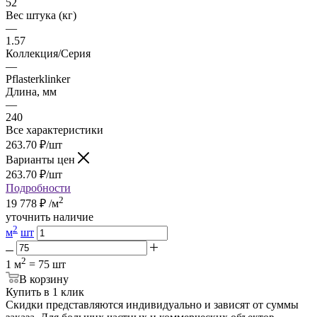
52
Вес штука (кг)
—
1.57
Коллекция/Серия
—
Pflasterklinker
Длина, мм
—
240
Все характеристики
263.70
₽
/шт
Варианты цен
263.70
₽
/шт
Подробности
2
19 778
₽
/м
уточнить наличие
2
м
шт
2
1 м
= 75 шт
В корзину
Купить в 1 клик
Скидки представляются индивидуально и зависят от суммы