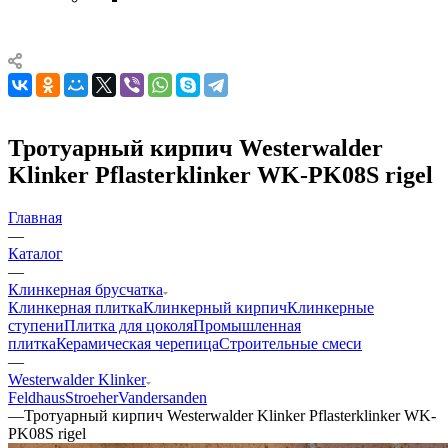
Тротуарный кирпич Westerwalder
Klinker Pflasterklinker WK-PK08S rigel
Главная
—
Каталог
—
Клинкерная брусчатка
Клинкерная плитка
Клинкерный кирпич
Клинкерные
ступени
Плитка для цоколя
Промышленная
плитка
Керамическая черепица
Строительные смеси
—
Westerwalder Klinker
Feldhaus
Stroeher
Vandersanden
—
Тротуарный кирпич Westerwalder Klinker Pflasterklinker WK-
PK08S rigel