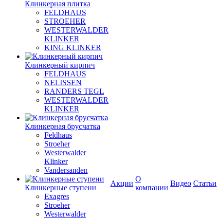
Клинкерная плитка
FELDHAUS
STROEHER
WESTERWALDER
KLINKER
KING KLINKER
Клинкерный кирпич
FELDHAUS
NELISSEN
RANDERS TEGL
WESTERWALDER
KLINKER
Клинкерная брусчатка
Feldhaus
Stroeher
Westerwalder
Klinker
Vandersanden
О
Акции
Видео
Статьи
Клинкерные ступени
компании
Exagres
Stroeher
Westerwalder