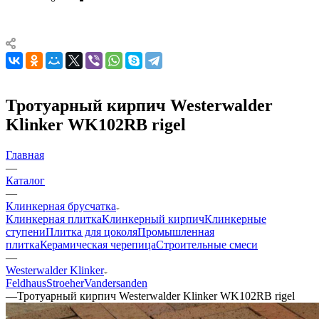
Тротуарный кирпич Westerwalder
Klinker WK102RB rigel
Главная
—
Каталог
—
Клинкерная брусчатка
Клинкерная плитка
Клинкерный кирпич
Клинкерные
ступени
Плитка для цоколя
Промышленная
плитка
Керамическая черепица
Строительные смеси
—
Westerwalder Klinker
Feldhaus
Stroeher
Vandersanden
—
Тротуарный кирпич Westerwalder Klinker WK102RB rigel