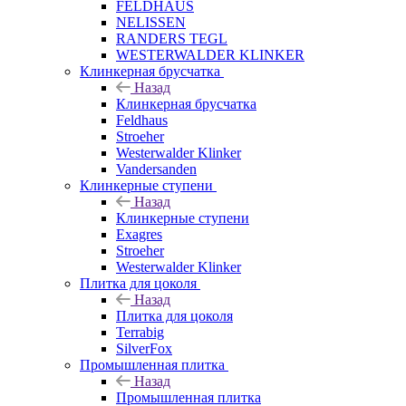
FELDHAUS
NELISSEN
RANDERS TEGL
WESTERWALDER KLINKER
Клинкерная брусчатка
Назад
Клинкерная брусчатка
Feldhaus
Stroeher
Westerwalder Klinker
Vandersanden
Клинкерные ступени
Назад
Клинкерные ступени
Exagres
Stroeher
Westerwalder Klinker
Плитка для цоколя
Назад
Плитка для цоколя
Terrabig
SilverFox
Промышленная плитка
Назад
Промышленная плитка