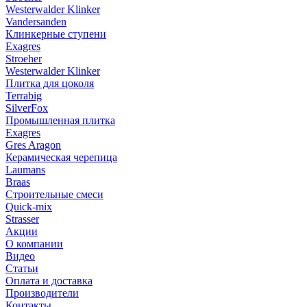
Westerwalder Klinker
Vandersanden
Клинкерные ступени
Exagres
Stroeher
Westerwalder Klinker
Плитка для цоколя
Terrabig
SilverFox
Промышленная плитка
Exagres
Gres Aragon
Керамическая черепица
Laumans
Braas
Строительные смеси
Quick-mix
Strasser
Акции
О компании
Видео
Статьи
Оплата и доставка
Производители
Контакты