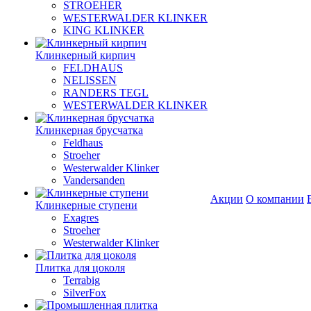
STROEHER
WESTERWALDER KLINKER
KING KLINKER
Клинкерный кирпич
FELDHAUS
NELISSEN
RANDERS TEGL
WESTERWALDER KLINKER
Клинкерная брусчатка
Feldhaus
Stroeher
Westerwalder Klinker
Vandersanden
Акции
О компании
Клинкерные ступени
Exagres
Stroeher
Westerwalder Klinker
Плитка для цоколя
Terrabig
SilverFox