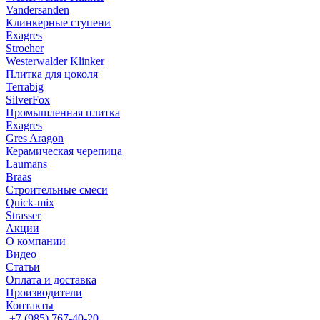
Vandersanden
Клинкерные ступени
Exagres
Stroeher
Westerwalder Klinker
Плитка для цоколя
Terrabig
SilverFox
Промышленная плитка
Exagres
Gres Aragon
Керамическая черепица
Laumans
Braas
Строительные смеси
Quick-mix
Strasser
Акции
О компании
Видео
Статьи
Оплата и доставка
Производители
Контакты
+7 (985) 767-40-20