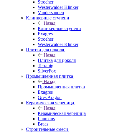
Stroeher
Westerwalder Klinker
Vandersanden
Клинкерные ступени
Назад
Клинкерные ступени
Exagres
Stroeher
Westerwalder Klinker
Плитка для цоколя
Назад
Плитка для цоколя
Terrabig
SilverFox
Промышленная плитка
Назад
Промышленная плитка
Exagres
Gres Aragon
Керамическая черепица
Назад
Керамическая черепица
Laumans
Braas
Строительные смеси