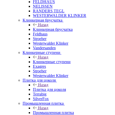
FELDHAUS
NELISSEN
RANDERS TEGL
WESTERWALDER KLINKER
Клинкерная брусчатка
Назад
Клинкерная брусчатка
Feldhaus
Stroeher
Westerwalder Klinker
Vandersanden
Клинкерные ступени
Назад
Клинкерные ступени
Exagres
Stroeher
Westerwalder Klinker
Плитка для цоколя
Назад
Плитка для цоколя
Terrabig
SilverFox
Промышленная плитка
Назад
Промышленная плитка