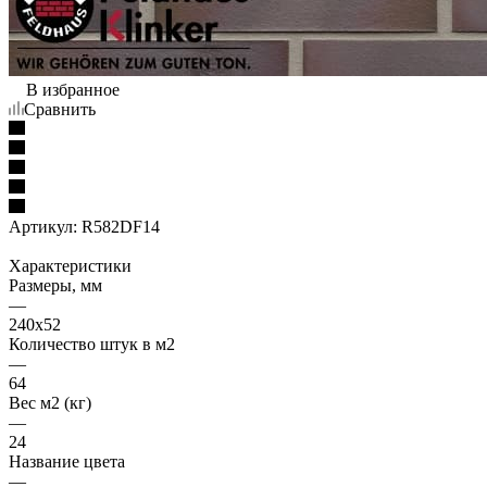
В избранное
Сравнить
Артикул:
R582DF14
Характеристики
Размеры, мм
—
240x52
Количество штук в м2
—
64
Вес м2 (кг)
—
24
Название цвета
—