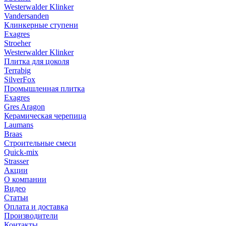
Westerwalder Klinker
Vandersanden
Клинкерные ступени
Exagres
Stroeher
Westerwalder Klinker
Плитка для цоколя
Terrabig
SilverFox
Промышленная плитка
Exagres
Gres Aragon
Керамическая черепица
Laumans
Braas
Строительные смеси
Quick-mix
Strasser
Акции
О компании
Видео
Статьи
Оплата и доставка
Производители
Контакты