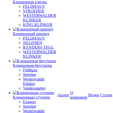
Клинкерная плитка
FELDHAUS
STROEHER
WESTERWALDER
KLINKER
KING KLINKER
Клинкерный кирпич
FELDHAUS
NELISSEN
RANDERS TEGL
WESTERWALDER
KLINKER
Клинкерная брусчатка
Feldhaus
Stroeher
Westerwalder
Klinker
Vandersanden
О
Акции
Видео
Статьи
Клинкерные ступени
компании
Exagres
Stroeher
Westerwalder