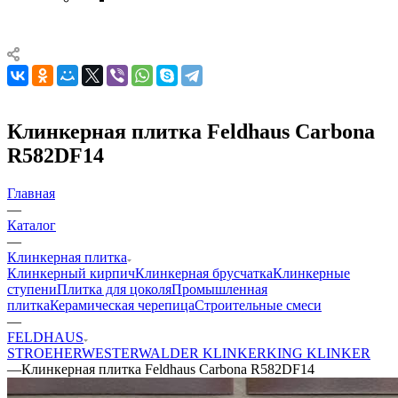
Клинкерная плитка Feldhaus Carbona
R582DF14
Главная
—
Каталог
—
Клинкерная плитка
Клинкерный кирпич
Клинкерная брусчатка
Клинкерные
ступени
Плитка для цоколя
Промышленная
плитка
Керамическая черепица
Строительные смеси
—
FELDHAUS
STROEHER
WESTERWALDER KLINKER
KING KLINKER
—
Клинкерная плитка Feldhaus Carbona R582DF14