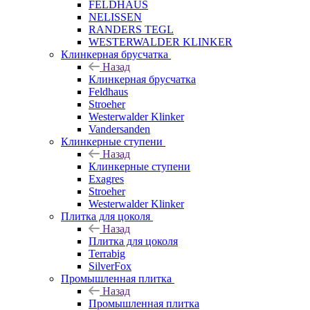
FELDHAUS
NELISSEN
RANDERS TEGL
WESTERWALDER KLINKER
Клинкерная брусчатка
Назад
Клинкерная брусчатка
Feldhaus
Stroeher
Westerwalder Klinker
Vandersanden
Клинкерные ступени
Назад
Клинкерные ступени
Exagres
Stroeher
Westerwalder Klinker
Плитка для цоколя
Назад
Плитка для цоколя
Terrabig
SilverFox
Промышленная плитка
Назад
Промышленная плитка