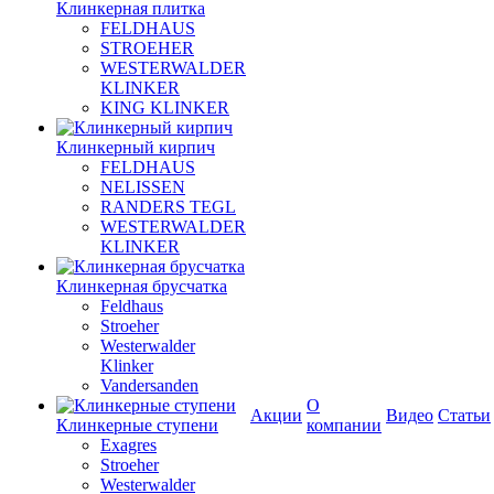
Клинкерная плитка
FELDHAUS
STROEHER
WESTERWALDER
KLINKER
KING KLINKER
Клинкерный кирпич
FELDHAUS
NELISSEN
RANDERS TEGL
WESTERWALDER
KLINKER
Клинкерная брусчатка
Feldhaus
Stroeher
Westerwalder
Klinker
Vandersanden
О
Акции
Видео
Статьи
Клинкерные ступени
компании
Exagres
Stroeher
Westerwalder