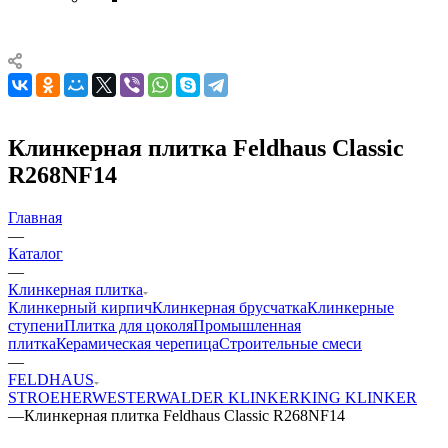
Клинкерная плитка Feldhaus Classic
R268NF14
Главная
—
Каталог
—
Клинкерная плитка
Клинкерный кирпич
Клинкерная брусчатка
Клинкерные
ступени
Плитка для цоколя
Промышленная
плитка
Керамическая черепица
Строительные смеси
—
FELDHAUS
STROEHER
WESTERWALDER KLINKER
KING KLINKER
—
Клинкерная плитка Feldhaus Classic R268NF14