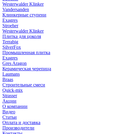
Westerwalder Klinker
Vandersanden
Клинкерные ступени
Exagres
Stroeher
Westerwalder Klinker
Плитка для цоколя
Terrabig
SilverFox
Промышленная плитка
Exagres
Gres Aragon
Керамическая черепица
Laumans
Braas
Строительные смеси
Quick-mix
Strasser
Акции
О компании
Видео
Статьи
Оплата и доставка
Производители
Контакты