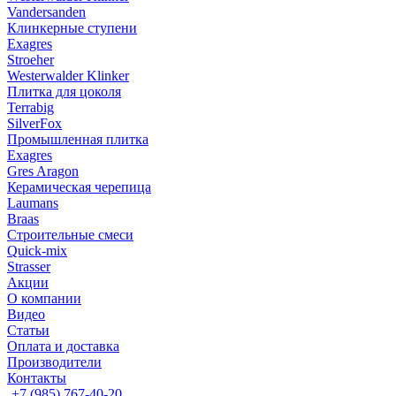
Vandersanden
Клинкерные ступени
Exagres
Stroeher
Westerwalder Klinker
Плитка для цоколя
Terrabig
SilverFox
Промышленная плитка
Exagres
Gres Aragon
Керамическая черепица
Laumans
Braas
Строительные смеси
Quick-mix
Strasser
Акции
О компании
Видео
Статьи
Оплата и доставка
Производители
Контакты
+7 (985) 767-40-20