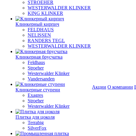
STROEHER
WESTERWALDER KLINKER
KING KLINKER
Клинкерный кирпич
FELDHAUS
NELISSEN
RANDERS TEGL
WESTERWALDER KLINKER
Клинкерная брусчатка
Feldhaus
Stroeher
Westerwalder Klinker
Vandersanden
Акции
О компании
Клинкерные ступени
Exagres
Stroeher
Westerwalder Klinker
Плитка для цоколя
Terrabig
SilverFox