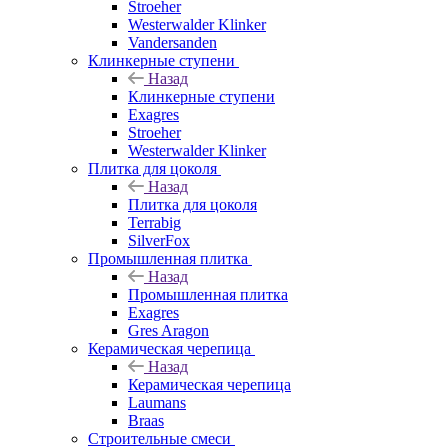
Stroeher
Westerwalder Klinker
Vandersanden
Клинкерные ступени
Назад
Клинкерные ступени
Exagres
Stroeher
Westerwalder Klinker
Плитка для цоколя
Назад
Плитка для цоколя
Terrabig
SilverFox
Промышленная плитка
Назад
Промышленная плитка
Exagres
Gres Aragon
Керамическая черепица
Назад
Керамическая черепица
Laumans
Braas
Строительные смеси