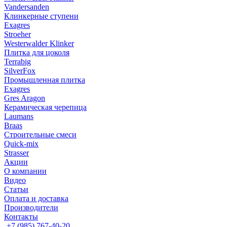
Vandersanden
Клинкерные ступени
Exagres
Stroeher
Westerwalder Klinker
Плитка для цоколя
Terrabig
SilverFox
Промышленная плитка
Exagres
Gres Aragon
Керамическая черепица
Laumans
Braas
Строительные смеси
Quick-mix
Strasser
Акции
О компании
Видео
Статьи
Оплата и доставка
Производители
Контакты
+7 (985) 767-40-20