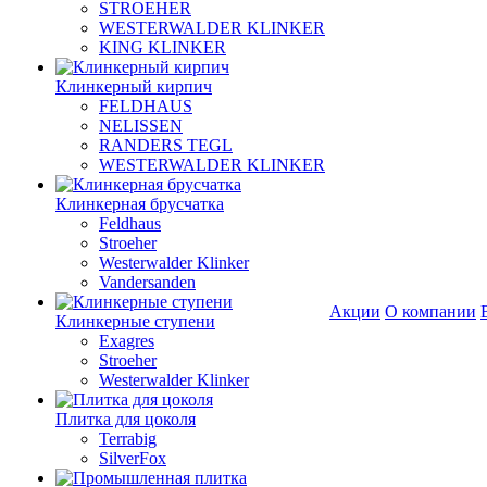
STROEHER
WESTERWALDER KLINKER
KING KLINKER
Клинкерный кирпич
FELDHAUS
NELISSEN
RANDERS TEGL
WESTERWALDER KLINKER
Клинкерная брусчатка
Feldhaus
Stroeher
Westerwalder Klinker
Vandersanden
Акции
О компании
Клинкерные ступени
Exagres
Stroeher
Westerwalder Klinker
Плитка для цоколя
Terrabig
SilverFox