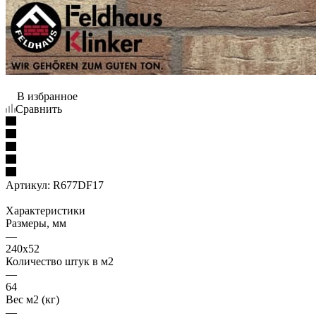
В избранное
Сравнить
Артикул:
R677DF17
Характеристики
Размеры, мм
—
240x52
Количество штук в м2
—
64
Вес м2 (кг)
—