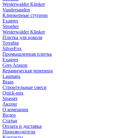
Westerwalder Klinker
Vandersanden
Клинкерные ступени
Exagres
Stroeher
Westerwalder Klinker
Плитка для цоколя
Terrabig
SilverFox
Промышленная плитка
Exagres
Gres Aragon
Керамическая черепица
Laumans
Braas
Строительные смеси
Quick-mix
Strasser
Акции
О компании
Видео
Статьи
Оплата и доставка
Производители
Контакты