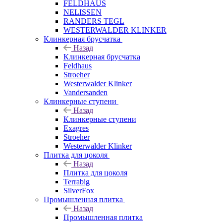
FELDHAUS
NELISSEN
RANDERS TEGL
WESTERWALDER KLINKER
Клинкерная брусчатка
Назад
Клинкерная брусчатка
Feldhaus
Stroeher
Westerwalder Klinker
Vandersanden
Клинкерные ступени
Назад
Клинкерные ступени
Exagres
Stroeher
Westerwalder Klinker
Плитка для цоколя
Назад
Плитка для цоколя
Terrabig
SilverFox
Промышленная плитка
Назад
Промышленная плитка