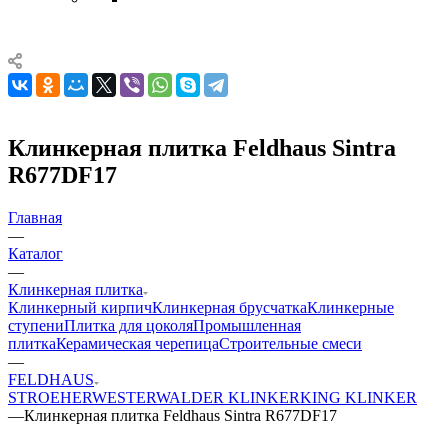
Клинкерная плитка Feldhaus Sintra
R677DF17
Главная
—
Каталог
—
Клинкерная плитка
Клинкерный кирпич
Клинкерная брусчатка
Клинкерные
ступени
Плитка для цоколя
Промышленная
плитка
Керамическая черепица
Строительные смеси
—
FELDHAUS
STROEHER
WESTERWALDER KLINKER
KING KLINKER
—
Клинкерная плитка Feldhaus Sintra R677DF17