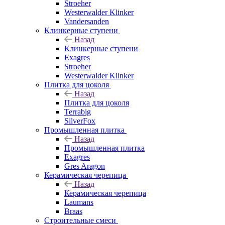
Stroeher
Westerwalder Klinker
Vandersanden
Клинкерные ступени
Назад
Клинкерные ступени
Exagres
Stroeher
Westerwalder Klinker
Плитка для цоколя
Назад
Плитка для цоколя
Terrabig
SilverFox
Промышленная плитка
Назад
Промышленная плитка
Exagres
Gres Aragon
Керамическая черепица
Назад
Керамическая черепица
Laumans
Braas
Строительные смеси