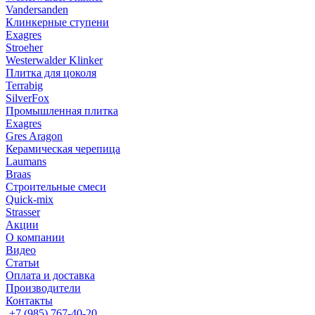
Vandersanden
Клинкерные ступени
Exagres
Stroeher
Westerwalder Klinker
Плитка для цоколя
Terrabig
SilverFox
Промышленная плитка
Exagres
Gres Aragon
Керамическая черепица
Laumans
Braas
Строительные смеси
Quick-mix
Strasser
Акции
О компании
Видео
Статьи
Оплата и доставка
Производители
Контакты
+7 (985) 767-40-20