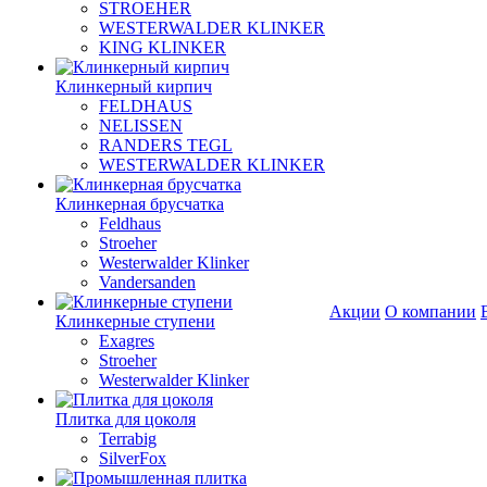
STROEHER
WESTERWALDER KLINKER
KING KLINKER
Клинкерный кирпич
FELDHAUS
NELISSEN
RANDERS TEGL
WESTERWALDER KLINKER
Клинкерная брусчатка
Feldhaus
Stroeher
Westerwalder Klinker
Vandersanden
Акции
О компании
Клинкерные ступени
Exagres
Stroeher
Westerwalder Klinker
Плитка для цоколя
Terrabig
SilverFox