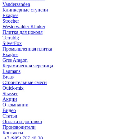
Vandersanden
Клинкерные ступени
Exagres
Stroeher
Westerwalder Klinker
Плитка для цоколя
Terrabig
SilverFox
Промышленная плитка
Exagres
Gres Aragon
Керамическая черепица
Laumans
Braas
Строительные смеси
Quick-mix
Strasser
Акции
О компании
Видео
Статьи
Оплата и доставка
Производители
Контакты
+7 (985) 767-40-20