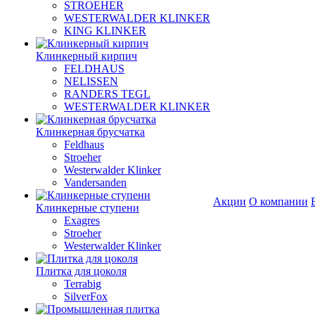
STROEHER
WESTERWALDER KLINKER
KING KLINKER
Клинкерный кирпич
FELDHAUS
NELISSEN
RANDERS TEGL
WESTERWALDER KLINKER
Клинкерная брусчатка
Feldhaus
Stroeher
Westerwalder Klinker
Vandersanden
Акции
О компании
Клинкерные ступени
Exagres
Stroeher
Westerwalder Klinker
Плитка для цоколя
Terrabig
SilverFox