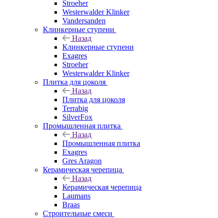
Stroeher
Westerwalder Klinker
Vandersanden
Клинкерные ступени
Назад
Клинкерные ступени
Exagres
Stroeher
Westerwalder Klinker
Плитка для цоколя
Назад
Плитка для цоколя
Terrabig
SilverFox
Промышленная плитка
Назад
Промышленная плитка
Exagres
Gres Aragon
Керамическая черепица
Назад
Керамическая черепица
Laumans
Braas
Строительные смеси