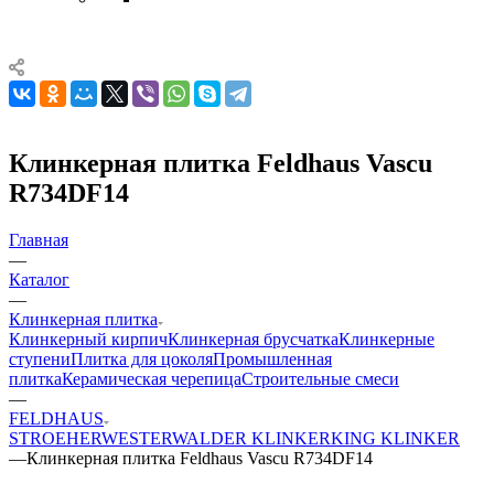
Клинкерная плитка Feldhaus Vascu
R734DF14
Главная
—
Каталог
—
Клинкерная плитка
Клинкерный кирпич
Клинкерная брусчатка
Клинкерные
ступени
Плитка для цоколя
Промышленная
плитка
Керамическая черепица
Строительные смеси
—
FELDHAUS
STROEHER
WESTERWALDER KLINKER
KING KLINKER
—
Клинкерная плитка Feldhaus Vascu R734DF14