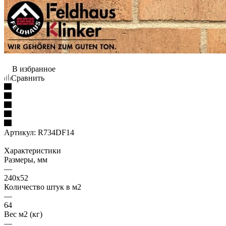
В избранное
Сравнить
Артикул:
R734DF14
Характеристики
Размеры, мм
—
240x52
Количество штук в м2
—
64
Вес м2 (кг)
—