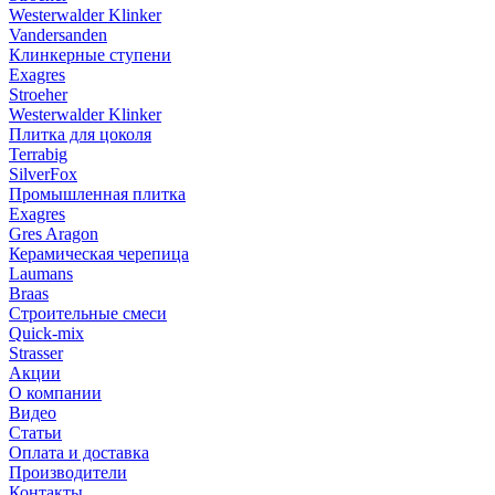
Westerwalder Klinker
Vandersanden
Клинкерные ступени
Exagres
Stroeher
Westerwalder Klinker
Плитка для цоколя
Terrabig
SilverFox
Промышленная плитка
Exagres
Gres Aragon
Керамическая черепица
Laumans
Braas
Строительные смеси
Quick-mix
Strasser
Акции
О компании
Видео
Статьи
Оплата и доставка
Производители
Контакты