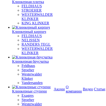
Клинкерная плитка
FELDHAUS
STROEHER
WESTERWALDER
KLINKER
KING KLINKER
Клинкерный кирпич
FELDHAUS
NELISSEN
RANDERS TEGL
WESTERWALDER
KLINKER
Клинкерная брусчатка
Feldhaus
Stroeher
Westerwalder
Klinker
Vandersanden
О
Акции
Видео
Статьи
Клинкерные ступени
компании
Exagres
Stroeher
Westerwalder