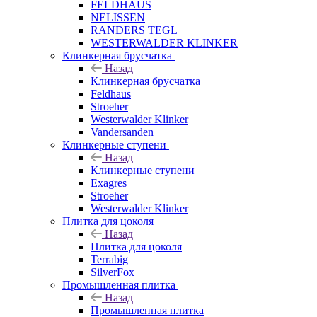
FELDHAUS
NELISSEN
RANDERS TEGL
WESTERWALDER KLINKER
Клинкерная брусчатка
Назад
Клинкерная брусчатка
Feldhaus
Stroeher
Westerwalder Klinker
Vandersanden
Клинкерные ступени
Назад
Клинкерные ступени
Exagres
Stroeher
Westerwalder Klinker
Плитка для цоколя
Назад
Плитка для цоколя
Terrabig
SilverFox
Промышленная плитка
Назад
Промышленная плитка