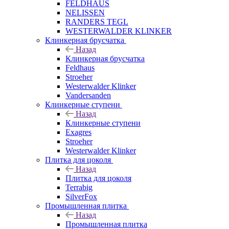
FELDHAUS
NELISSEN
RANDERS TEGL
WESTERWALDER KLINKER
Клинкерная брусчатка
Назад
Клинкерная брусчатка
Feldhaus
Stroeher
Westerwalder Klinker
Vandersanden
Клинкерные ступени
Назад
Клинкерные ступени
Exagres
Stroeher
Westerwalder Klinker
Плитка для цоколя
Назад
Плитка для цоколя
Terrabig
SilverFox
Промышленная плитка
Назад
Промышленная плитка