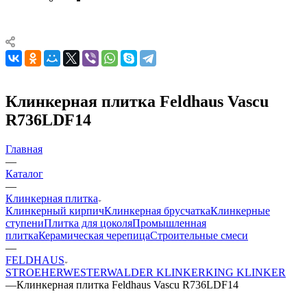
Клинкерная плитка Feldhaus Vascu
R736LDF14
Главная
—
Каталог
—
Клинкерная плитка
Клинкерный кирпич
Клинкерная брусчатка
Клинкерные
ступени
Плитка для цоколя
Промышленная
плитка
Керамическая черепица
Строительные смеси
—
FELDHAUS
STROEHER
WESTERWALDER KLINKER
KING KLINKER
—
Клинкерная плитка Feldhaus Vascu R736LDF14