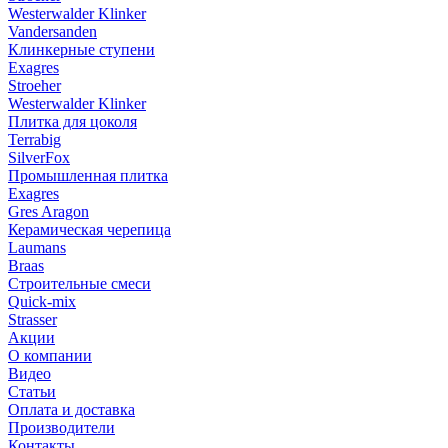
Westerwalder Klinker
Vandersanden
Клинкерные ступени
Exagres
Stroeher
Westerwalder Klinker
Плитка для цоколя
Terrabig
SilverFox
Промышленная плитка
Exagres
Gres Aragon
Керамическая черепица
Laumans
Braas
Строительные смеси
Quick-mix
Strasser
Акции
О компании
Видео
Статьи
Оплата и доставка
Производители
Контакты