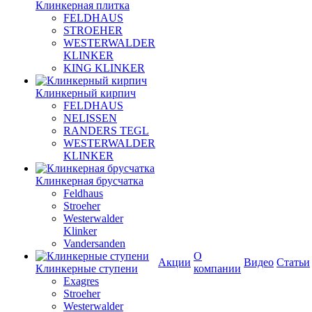
Клинкерная плитка
FELDHAUS
STROEHER
WESTERWALDER
KLINKER
KING KLINKER
Клинкерный кирпич
FELDHAUS
NELISSEN
RANDERS TEGL
WESTERWALDER
KLINKER
Клинкерная брусчатка
Feldhaus
Stroeher
Westerwalder
Klinker
Vandersanden
О
Акции
Видео
Статьи
Клинкерные ступени
компании
Exagres
Stroeher
Westerwalder