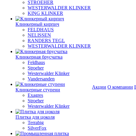
STROEHER
WESTERWALDER KLINKER
KING KLINKER
Клинкерный кирпич
FELDHAUS
NELISSEN
RANDERS TEGL
WESTERWALDER KLINKER
Клинкерная брусчатка
Feldhaus
Stroeher
Westerwalder Klinker
Vandersanden
Акции
О компании
Клинкерные ступени
Exagres
Stroeher
Westerwalder Klinker
Плитка для цоколя
Terrabig
SilverFox