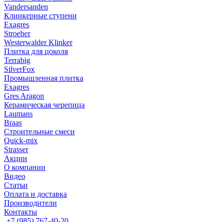
Vandersanden
Клинкерные ступени
Exagres
Stroeher
Westerwalder Klinker
Плитка для цоколя
Terrabig
SilverFox
Промышленная плитка
Exagres
Gres Aragon
Керамическая черепица
Laumans
Braas
Строительные смеси
Quick-mix
Strasser
Акции
О компании
Видео
Статьи
Оплата и доставка
Производители
Контакты
+7 (985) 767-40-20