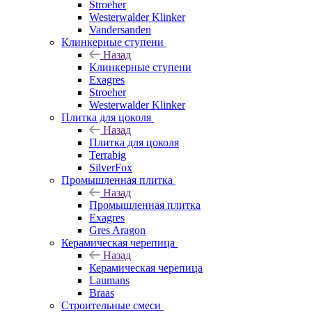
Stroeher
Westerwalder Klinker
Vandersanden
Клинкерные ступени
Назад
Клинкерные ступени
Exagres
Stroeher
Westerwalder Klinker
Плитка для цоколя
Назад
Плитка для цоколя
Terrabig
SilverFox
Промышленная плитка
Назад
Промышленная плитка
Exagres
Gres Aragon
Керамическая черепица
Назад
Керамическая черепица
Laumans
Braas
Строительные смеси