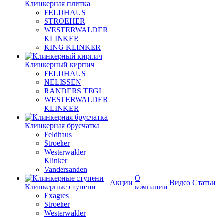
Клинкерная плитка
FELDHAUS
STROEHER
WESTERWALDER
KLINKER
KING KLINKER
Клинкерный кирпич
FELDHAUS
NELISSEN
RANDERS TEGL
WESTERWALDER
KLINKER
Клинкерная брусчатка
Feldhaus
Stroeher
Westerwalder
Klinker
Vandersanden
О
Акции
Видео
Статьи
Клинкерные ступени
компании
Exagres
Stroeher
Westerwalder