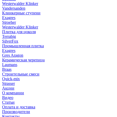
Westerwalder Klinker
Vandersanden
Клинкерные ступени
Exagres
Stroeher
Westerwalder Klinker
Плитка для цоколя
Terrabig
SilverFox
Промышленная плитка
Exagres
Gres Aragon
Керамическая черепица
Laumans
Braas
Строительные смеси
Quick-mix
Strasser
Акции
О компании
Видео
Статьи
Оплата и доставка
Производители
Контакты