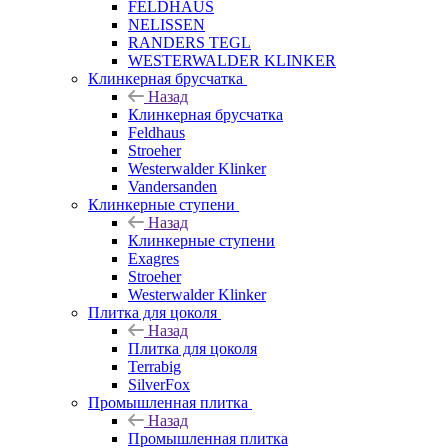
FELDHAUS
NELISSEN
RANDERS TEGL
WESTERWALDER KLINKER
Клинкерная брусчатка
Назад
Клинкерная брусчатка
Feldhaus
Stroeher
Westerwalder Klinker
Vandersanden
Клинкерные ступени
Назад
Клинкерные ступени
Exagres
Stroeher
Westerwalder Klinker
Плитка для цоколя
Назад
Плитка для цоколя
Terrabig
SilverFox
Промышленная плитка
Назад
Промышленная плитка