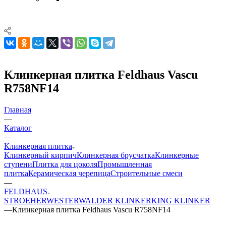
Клинкерная плитка Feldhaus Vascu
R758NF14
Главная
—
Каталог
—
Клинкерная плитка
Клинкерный кирпич
Клинкерная брусчатка
Клинкерные
ступени
Плитка для цоколя
Промышленная
плитка
Керамическая черепица
Строительные смеси
—
FELDHAUS
STROEHER
WESTERWALDER KLINKER
KING KLINKER
—
Клинкерная плитка Feldhaus Vascu R758NF14