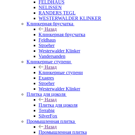
FELDHAUS
NELISSEN
RANDERS TEGL
WESTERWALDER KLINKER
Клинкерная брусчатка
Назад
Клинкерная брусчатка
Feldhaus
Stroeher
Westerwalder Klinker
Vandersanden
Клинкерные ступени
Назад
Клинкерные ступени
Exagres
Stroeher
Westerwalder Klinker
Плитка для цоколя
Назад
Плитка для цоколя
Terrabig
SilverFox
Промышленная плитка
Назад
Промышленная плитка