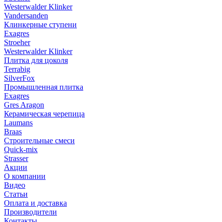
Westerwalder Klinker
Vandersanden
Клинкерные ступени
Exagres
Stroeher
Westerwalder Klinker
Плитка для цоколя
Terrabig
SilverFox
Промышленная плитка
Exagres
Gres Aragon
Керамическая черепица
Laumans
Braas
Строительные смеси
Quick-mix
Strasser
Акции
О компании
Видео
Статьи
Оплата и доставка
Производители
Контакты