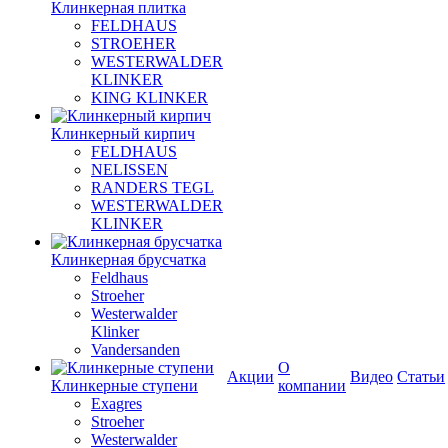
Клинкерная плитка
FELDHAUS
STROEHER
WESTERWALDER
KLINKER
KING KLINKER
Клинкерный кирпич
FELDHAUS
NELISSEN
RANDERS TEGL
WESTERWALDER
KLINKER
Клинкерная брусчатка
Feldhaus
Stroeher
Westerwalder
Klinker
Vandersanden
О
Акции
Видео
Статьи
Клинкерные ступени
компании
Exagres
Stroeher
Westerwalder