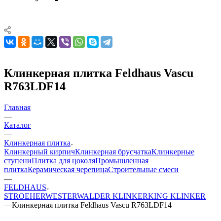
Клинкерная плитка Feldhaus Vascu
R763LDF14
Главная
—
Каталог
—
Клинкерная плитка
Клинкерный кирпич
Клинкерная брусчатка
Клинкерные
ступени
Плитка для цоколя
Промышленная
плитка
Керамическая черепица
Строительные смеси
—
FELDHAUS
STROEHER
WESTERWALDER KLINKER
KING KLINKER
—
Клинкерная плитка Feldhaus Vascu R763LDF14