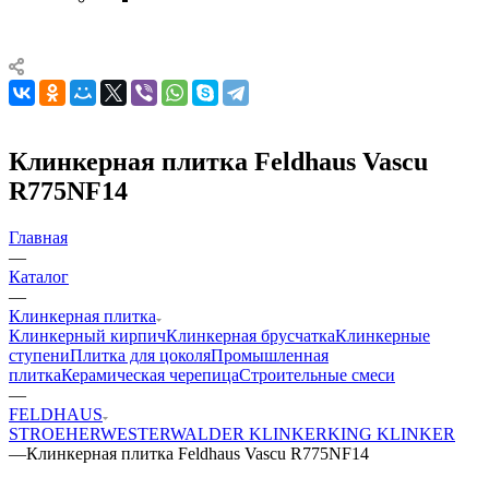
Клинкерная плитка Feldhaus Vascu
R775NF14
Главная
—
Каталог
—
Клинкерная плитка
Клинкерный кирпич
Клинкерная брусчатка
Клинкерные
ступени
Плитка для цоколя
Промышленная
плитка
Керамическая черепица
Строительные смеси
—
FELDHAUS
STROEHER
WESTERWALDER KLINKER
KING KLINKER
—
Клинкерная плитка Feldhaus Vascu R775NF14