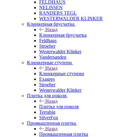
FELDHAUS
NELISSEN
RANDERS TEGL
WESTERWALDER KLINKER
Клинкерная брусчатка
Назад
Клинкерная брусчатка
Feldhaus
Stroeher
Westerwalder Klinker
Vandersanden
Клинкерные ступени
Назад
Клинкерные ступени
Exagres
Stroeher
Westerwalder Klinker
Плитка для цоколя
Назад
Плитка для цоколя
Terrabig
SilverFox
Промышленная плитка
Назад
Промышленная плитка