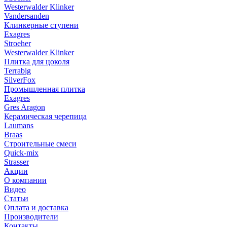
Westerwalder Klinker
Vandersanden
Клинкерные ступени
Exagres
Stroeher
Westerwalder Klinker
Плитка для цоколя
Terrabig
SilverFox
Промышленная плитка
Exagres
Gres Aragon
Керамическая черепица
Laumans
Braas
Строительные смеси
Quick-mix
Strasser
Акции
О компании
Видео
Статьи
Оплата и доставка
Производители
Контакты