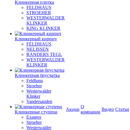
Клинкерная плитка
FELDHAUS
STROEHER
WESTERWALDER
KLINKER
KING KLINKER
Клинкерный кирпич
FELDHAUS
NELISSEN
RANDERS TEGL
WESTERWALDER
KLINKER
Клинкерная брусчатка
Feldhaus
Stroeher
Westerwalder
Klinker
Vandersanden
О
Акции
Видео
Статьи
Клинкерные ступени
компании
Exagres
Stroeher
Westerwalder