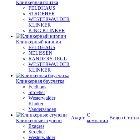
Клинкерная плитка
FELDHAUS
STROEHER
WESTERWALDER
KLINKER
KING KLINKER
Клинкерный кирпич
FELDHAUS
NELISSEN
RANDERS TEGL
WESTERWALDER
KLINKER
Клинкерная брусчатка
Feldhaus
Stroeher
Westerwalder
Klinker
Vandersanden
О
Акции
Видео
Статьи
Клинкерные ступени
компании
Exagres
Stroeher
Westerwalder