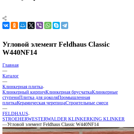
Угловой элемент Feldhaus Classic
W440NF14
Главная
—
Каталог
—
Клинкерная плитка
Клинкерный кирпич
Клинкерная брусчатка
Клинкерные
ступени
Плитка для цоколя
Промышленная
плитка
Керамическая черепица
Строительные смеси
—
FELDHAUS
STROEHER
WESTERWALDER KLINKER
KING KLINKER
—
Угловой элемент Feldhaus Classic W440NF14