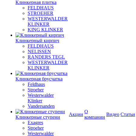
Клинкерная плитка
FELDHAUS
STROEHER
WESTERWALDER
KLINKER
KING KLINKER
Клинкерный кирпич
FELDHAUS
NELISSEN
RANDERS TEGL
WESTERWALDER
KLINKER
Клинкерная брусчатка
Feldhaus
Stroeher
Westerwalder
Klinker
Vandersanden
О
Акции
Видео
Статьи
Клинкерные ступени
компании
Exagres
Stroeher
Westerwalder