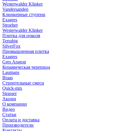
Westerwalder Klinker
Vandersanden
Клинкерные ступени
Exagres
Stroeher
Westerwalder Klinker
Плитка для цоколя
Terrabig
SilverFox
Промышленная плитка
Exagres
Gres Aragon
Керамическая черепица
Laumans
Braas
Строительные смеси
Quick-mix
Strasser
Акции
О компании
Видео
Статьи
Оплата и доставка
Производители
Контакты