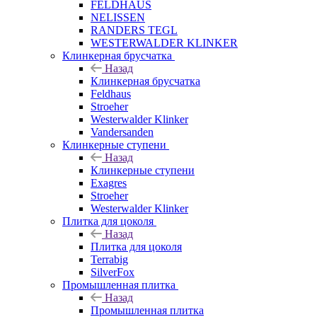
FELDHAUS
NELISSEN
RANDERS TEGL
WESTERWALDER KLINKER
Клинкерная брусчатка
Назад
Клинкерная брусчатка
Feldhaus
Stroeher
Westerwalder Klinker
Vandersanden
Клинкерные ступени
Назад
Клинкерные ступени
Exagres
Stroeher
Westerwalder Klinker
Плитка для цоколя
Назад
Плитка для цоколя
Terrabig
SilverFox
Промышленная плитка
Назад
Промышленная плитка