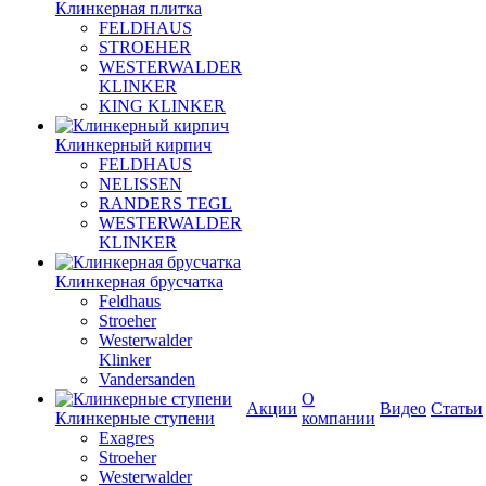
Клинкерная плитка
FELDHAUS
STROEHER
WESTERWALDER
KLINKER
KING KLINKER
Клинкерный кирпич
FELDHAUS
NELISSEN
RANDERS TEGL
WESTERWALDER
KLINKER
Клинкерная брусчатка
Feldhaus
Stroeher
Westerwalder
Klinker
Vandersanden
О
Акции
Видео
Статьи
Клинкерные ступени
компании
Exagres
Stroeher
Westerwalder