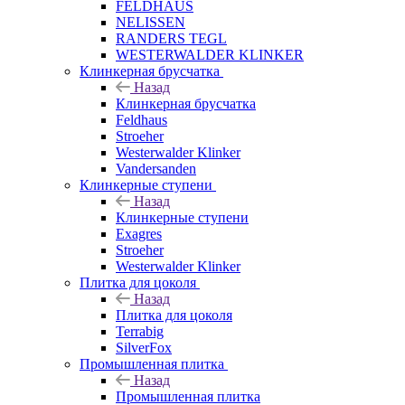
FELDHAUS
NELISSEN
RANDERS TEGL
WESTERWALDER KLINKER
Клинкерная брусчатка
Назад
Клинкерная брусчатка
Feldhaus
Stroeher
Westerwalder Klinker
Vandersanden
Клинкерные ступени
Назад
Клинкерные ступени
Exagres
Stroeher
Westerwalder Klinker
Плитка для цоколя
Назад
Плитка для цоколя
Terrabig
SilverFox
Промышленная плитка
Назад
Промышленная плитка