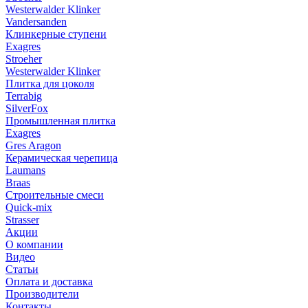
Westerwalder Klinker
Vandersanden
Клинкерные ступени
Exagres
Stroeher
Westerwalder Klinker
Плитка для цоколя
Terrabig
SilverFox
Промышленная плитка
Exagres
Gres Aragon
Керамическая черепица
Laumans
Braas
Строительные смеси
Quick-mix
Strasser
Акции
О компании
Видео
Статьи
Оплата и доставка
Производители
Контакты