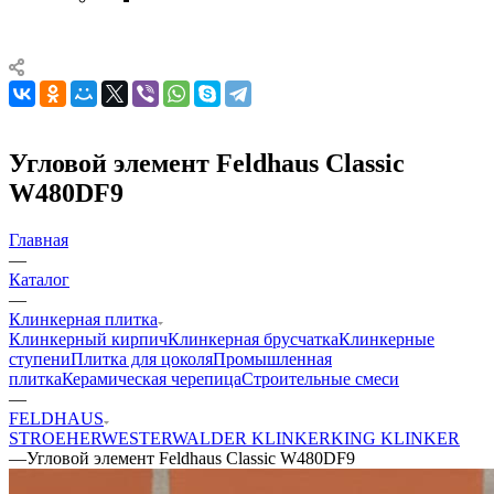
Угловой элемент Feldhaus Classic
W480DF9
Главная
—
Каталог
—
Клинкерная плитка
Клинкерный кирпич
Клинкерная брусчатка
Клинкерные
ступени
Плитка для цоколя
Промышленная
плитка
Керамическая черепица
Строительные смеси
—
FELDHAUS
STROEHER
WESTERWALDER KLINKER
KING KLINKER
—
Угловой элемент Feldhaus Classic W480DF9