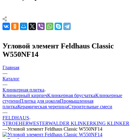
Угловой элемент Feldhaus Classic
W550NF14
Главная
—
Каталог
—
Клинкерная плитка
Клинкерный кирпич
Клинкерная брусчатка
Клинкерные
ступени
Плитка для цоколя
Промышленная
плитка
Керамическая черепица
Строительные смеси
—
FELDHAUS
STROEHER
WESTERWALDER KLINKER
KING KLINKER
—
Угловой элемент Feldhaus Classic W550NF14