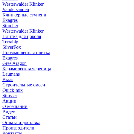
Westerwalder Klinker
Vandersanden
Клинкерные ступени
Exagres
Stroeher
Westerwalder Klinker
Плитка для цоколя
Terrabig
SilverFox
Промышленная плитка
Exagres
Gres Aragon
Керамическая черепица
Laumans
Braas
Строительные смеси
Quick-mix
Strasser
Акции
О компании
Видео
Статьи
Оплата и доставка
Производители
Контакты