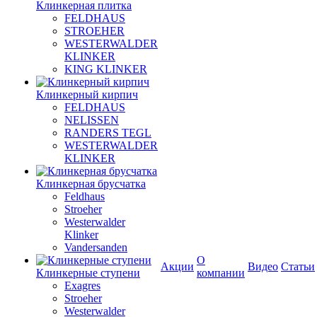
Клинкерная плитка
FELDHAUS
STROEHER
WESTERWALDER
KLINKER
KING KLINKER
Клинкерный кирпич
FELDHAUS
NELISSEN
RANDERS TEGL
WESTERWALDER
KLINKER
Клинкерная брусчатка
Feldhaus
Stroeher
Westerwalder
Klinker
Vandersanden
О
Акции
Видео
Статьи
Клинкерные ступени
компании
Exagres
Stroeher
Westerwalder