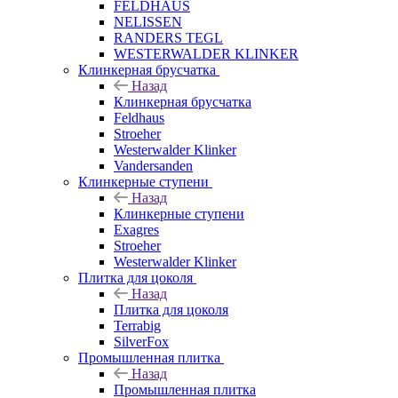
FELDHAUS
NELISSEN
RANDERS TEGL
WESTERWALDER KLINKER
Клинкерная брусчатка
Назад
Клинкерная брусчатка
Feldhaus
Stroeher
Westerwalder Klinker
Vandersanden
Клинкерные ступени
Назад
Клинкерные ступени
Exagres
Stroeher
Westerwalder Klinker
Плитка для цоколя
Назад
Плитка для цоколя
Terrabig
SilverFox
Промышленная плитка
Назад
Промышленная плитка