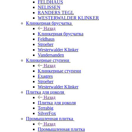
FELDHAUS
NELISSEN
RANDERS TEGL
WESTERWALDER KLINKER
Клинкерная брусчатка
Назад
Клинкерная брусчатка
Feldhaus
Stroeher
Westerwalder Klinker
Vandersanden
Клинкерные ступени
Назад
Клинкерные ступени
Exagres
Stroeher
Westerwalder Klinker
Плитка для цоколя
Назад
Плитка для цоколя
Terrabig
SilverFox
Промышленная плитка
Назад
Промышленная плитка