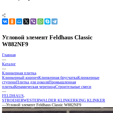
Угловой элемент Feldhaus Classic
W882NF9
Главная
—
Каталог
—
Клинкерная плитка
Клинкерный кирпич
Клинкерная брусчатка
Клинкерные
ступени
Плитка для цоколя
Промышленная
плитка
Керамическая черепица
Строительные смеси
—
FELDHAUS
STROEHER
WESTERWALDER KLINKER
KING KLINKER
—
Угловой элемент Feldhaus Classic W882NF9