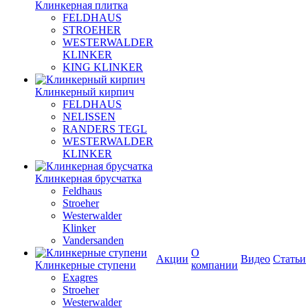
Клинкерная плитка
FELDHAUS
STROEHER
WESTERWALDER
KLINKER
KING KLINKER
Клинкерный кирпич
FELDHAUS
NELISSEN
RANDERS TEGL
WESTERWALDER
KLINKER
Клинкерная брусчатка
Feldhaus
Stroeher
Westerwalder
Klinker
Vandersanden
О
Акции
Видео
Статьи
Клинкерные ступени
компании
Exagres
Stroeher
Westerwalder