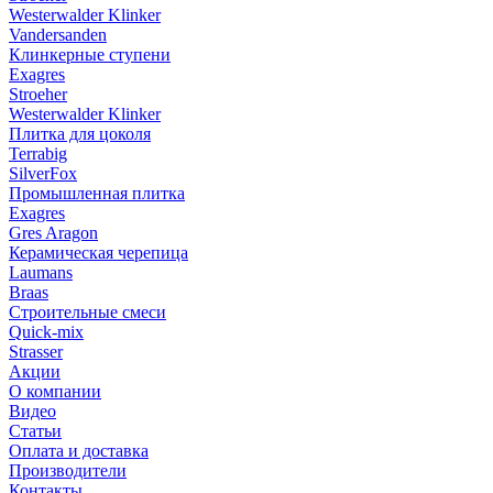
Westerwalder Klinker
Vandersanden
Клинкерные ступени
Exagres
Stroeher
Westerwalder Klinker
Плитка для цоколя
Terrabig
SilverFox
Промышленная плитка
Exagres
Gres Aragon
Керамическая черепица
Laumans
Braas
Строительные смеси
Quick-mix
Strasser
Акции
О компании
Видео
Статьи
Оплата и доставка
Производители
Контакты