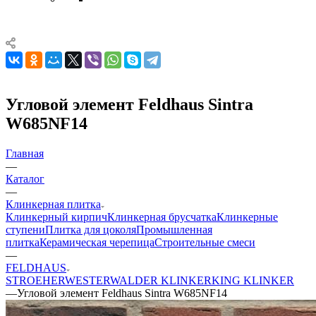
Угловой элемент Feldhaus Sintra
W685NF14
Главная
—
Каталог
—
Клинкерная плитка
Клинкерный кирпич
Клинкерная брусчатка
Клинкерные
ступени
Плитка для цоколя
Промышленная
плитка
Керамическая черепица
Строительные смеси
—
FELDHAUS
STROEHER
WESTERWALDER KLINKER
KING KLINKER
—
Угловой элемент Feldhaus Sintra W685NF14