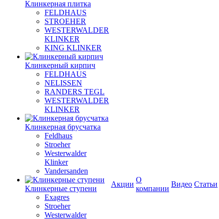
Клинкерная плитка
FELDHAUS
STROEHER
WESTERWALDER
KLINKER
KING KLINKER
Клинкерный кирпич
FELDHAUS
NELISSEN
RANDERS TEGL
WESTERWALDER
KLINKER
Клинкерная брусчатка
Feldhaus
Stroeher
Westerwalder
Klinker
Vandersanden
О
Акции
Видео
Статьи
Клинкерные ступени
компании
Exagres
Stroeher
Westerwalder