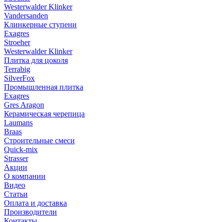
Westerwalder Klinker
Vandersanden
Клинкерные ступени
Exagres
Stroeher
Westerwalder Klinker
Плитка для цоколя
Terrabig
SilverFox
Промышленная плитка
Exagres
Gres Aragon
Керамическая черепица
Laumans
Braas
Строительные смеси
Quick-mix
Strasser
Акции
О компании
Видео
Статьи
Оплата и доставка
Производители
Контакты