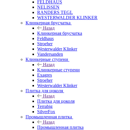
FELDHAUS
NELISSEN
RANDERS TEGL
WESTERWALDER KLINKER
Клинкерная брусчатка
Назад
Клинкерная брусчатка
Feldhaus
Stroeher
Westerwalder Klinker
Vandersanden
Клинкерные ступени
Назад
Клинкерные ступени
Exagres
Stroeher
Westerwalder Klinker
Плитка для цоколя
Назад
Плитка для цоколя
Terrabig
SilverFox
Промышленная плитка
Назад
Промышленная плитка