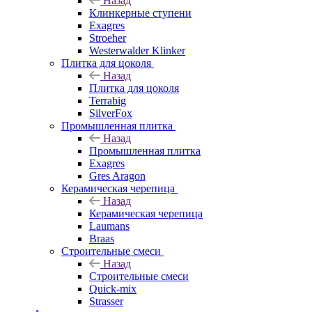
Назад
Клинкерные ступени
Exagres
Stroeher
Westerwalder Klinker
Плитка для цоколя
Назад
Плитка для цоколя
Terrabig
SilverFox
Промышленная плитка
Назад
Промышленная плитка
Exagres
Gres Aragon
Керамическая черепица
Назад
Керамическая черепица
Laumans
Braas
Строительные смеси
Назад
Строительные смеси
Quick-mix
Strasser