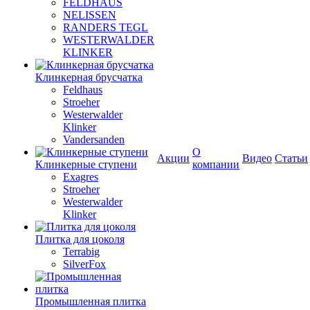
FELDHAUS
NELISSEN
RANDERS TEGL
WESTERWALDER
KLINKER
Клинкерная брусчатка
Feldhaus
Stroeher
Westerwalder
Klinker
Vandersanden
О
Акции
Видео
Статьи
Клинкерные ступени
компании
Exagres
Stroeher
Westerwalder
Klinker
Плитка для цоколя
Terrabig
SilverFox
Промышленная плитка