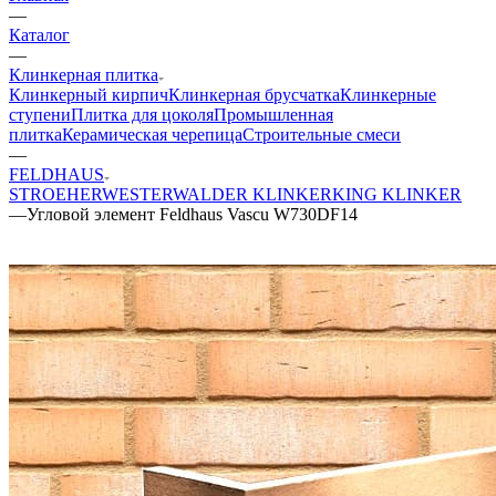
—
Каталог
—
Клинкерная плитка
Клинкерный кирпич
Клинкерная брусчатка
Клинкерные
ступени
Плитка для цоколя
Промышленная
плитка
Керамическая черепица
Строительные смеси
—
FELDHAUS
STROEHER
WESTERWALDER KLINKER
KING KLINKER
—
Угловой элемент Feldhaus Vascu W730DF14