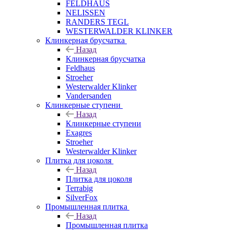
FELDHAUS
NELISSEN
RANDERS TEGL
WESTERWALDER KLINKER
Клинкерная брусчатка
Назад
Клинкерная брусчатка
Feldhaus
Stroeher
Westerwalder Klinker
Vandersanden
Клинкерные ступени
Назад
Клинкерные ступени
Exagres
Stroeher
Westerwalder Klinker
Плитка для цоколя
Назад
Плитка для цоколя
Terrabig
SilverFox
Промышленная плитка
Назад
Промышленная плитка