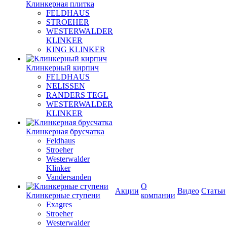
Клинкерная плитка
FELDHAUS
STROEHER
WESTERWALDER
KLINKER
KING KLINKER
Клинкерный кирпич
FELDHAUS
NELISSEN
RANDERS TEGL
WESTERWALDER
KLINKER
Клинкерная брусчатка
Feldhaus
Stroeher
Westerwalder
Klinker
Vandersanden
О
Акции
Видео
Статьи
Клинкерные ступени
компании
Exagres
Stroeher
Westerwalder