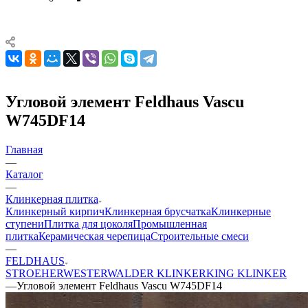
Угловой элемент Feldhaus Vascu
W745DF14
Главная
—
Каталог
—
Клинкерная плитка
Клинкерный кирпич
Клинкерная брусчатка
Клинкерные
ступени
Плитка для цоколя
Промышленная
плитка
Керамическая черепица
Строительные смеси
—
FELDHAUS
STROEHER
WESTERWALDER KLINKER
KING KLINKER
—
Угловой элемент Feldhaus Vascu W745DF14