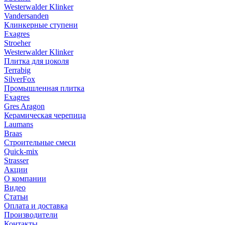
Westerwalder Klinker
Vandersanden
Клинкерные ступени
Exagres
Stroeher
Westerwalder Klinker
Плитка для цоколя
Terrabig
SilverFox
Промышленная плитка
Exagres
Gres Aragon
Керамическая черепица
Laumans
Braas
Строительные смеси
Quick-mix
Strasser
Акции
О компании
Видео
Статьи
Оплата и доставка
Производители
Контакты