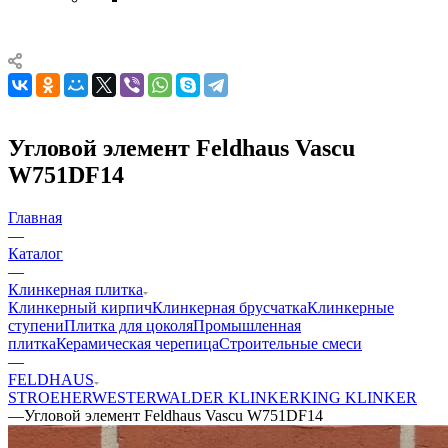
Угловой элемент Feldhaus Vascu
W751DF14
Главная
—
Каталог
—
Клинкерная плитка
Клинкерный кирпич
Клинкерная брусчатка
Клинкерные
ступени
Плитка для цоколя
Промышленная
плитка
Керамическая черепица
Строительные смеси
—
FELDHAUS
STROEHER
WESTERWALDER KLINKER
KING KLINKER
—
Угловой элемент Feldhaus Vascu W751DF14