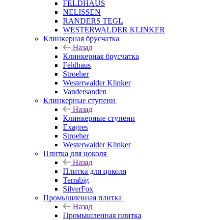
FELDHAUS
NELISSEN
RANDERS TEGL
WESTERWALDER KLINKER
Клинкерная брусчатка
Назад
Клинкерная брусчатка
Feldhaus
Stroeher
Westerwalder Klinker
Vandersanden
Клинкерные ступени
Назад
Клинкерные ступени
Exagres
Stroeher
Westerwalder Klinker
Плитка для цоколя
Назад
Плитка для цоколя
Terrabig
SilverFox
Промышленная плитка
Назад
Промышленная плитка