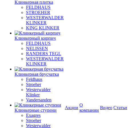
Клинкерная плитка
FELDHAUS
STROEHER
WESTERWALDER
KLINKER
KING KLINKER
Клинкерный кирпич
FELDHAUS
NELISSEN
RANDERS TEGL
WESTERWALDER
KLINKER
Клинкерная брусчатка
Feldhaus
Stroeher
Westerwalder
Klinker
Vandersanden
О
Акции
Видео
Статьи
Клинкерные ступени
компании
Exagres
Stroeher
Westerwalder