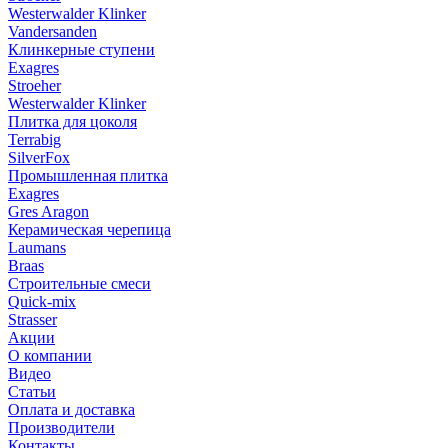
Westerwalder Klinker
Vandersanden
Клинкерные ступени
Exagres
Stroeher
Westerwalder Klinker
Плитка для цоколя
Terrabig
SilverFox
Промышленная плитка
Exagres
Gres Aragon
Керамическая черепица
Laumans
Braas
Строительные смеси
Quick-mix
Strasser
Акции
О компании
Видео
Статьи
Оплата и доставка
Производители
Контакты