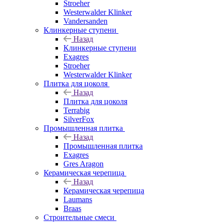
Stroeher
Westerwalder Klinker
Vandersanden
Клинкерные ступени
Назад
Клинкерные ступени
Exagres
Stroeher
Westerwalder Klinker
Плитка для цоколя
Назад
Плитка для цоколя
Terrabig
SilverFox
Промышленная плитка
Назад
Промышленная плитка
Exagres
Gres Aragon
Керамическая черепица
Назад
Керамическая черепица
Laumans
Braas
Строительные смеси