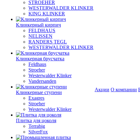
STROEHER
WESTERWALDER KLINKER
KING KLINKER
Клинкерный кирпич
FELDHAUS
NELISSEN
RANDERS TEGL
WESTERWALDER KLINKER
Клинкерная брусчатка
Feldhaus
Stroeher
Westerwalder Klinker
Vandersanden
Акции
О компании
Клинкерные ступени
Exagres
Stroeher
Westerwalder Klinker
Плитка для цоколя
Terrabig
SilverFox