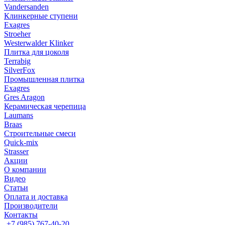
Vandersanden
Клинкерные ступени
Exagres
Stroeher
Westerwalder Klinker
Плитка для цоколя
Terrabig
SilverFox
Промышленная плитка
Exagres
Gres Aragon
Керамическая черепица
Laumans
Braas
Строительные смеси
Quick-mix
Strasser
Акции
О компании
Видео
Статьи
Оплата и доставка
Производители
Контакты
+7 (985) 767-40-20