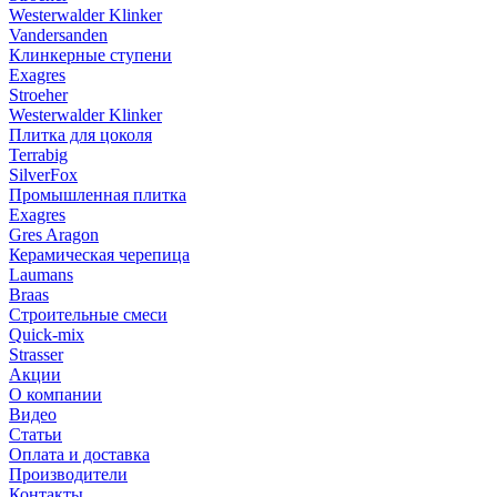
Westerwalder Klinker
Vandersanden
Клинкерные ступени
Exagres
Stroeher
Westerwalder Klinker
Плитка для цоколя
Terrabig
SilverFox
Промышленная плитка
Exagres
Gres Aragon
Керамическая черепица
Laumans
Braas
Строительные смеси
Quick-mix
Strasser
Акции
О компании
Видео
Статьи
Оплата и доставка
Производители
Контакты