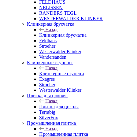
FELDHAUS
NELISSEN
RANDERS TEGL
WESTERWALDER KLINKER
Клинкерная брусчатка
Назад
Клинкерная брусчатка
Feldhaus
Stroeher
Westerwalder Klinker
Vandersanden
Клинкерные ступени
Назад
Клинкерные ступени
Exagres
Stroeher
Westerwalder Klinker
Плитка для цоколя
Назад
Плитка для цоколя
Terrabig
SilverFox
Промышленная плитка
Назад
Промышленная плитка