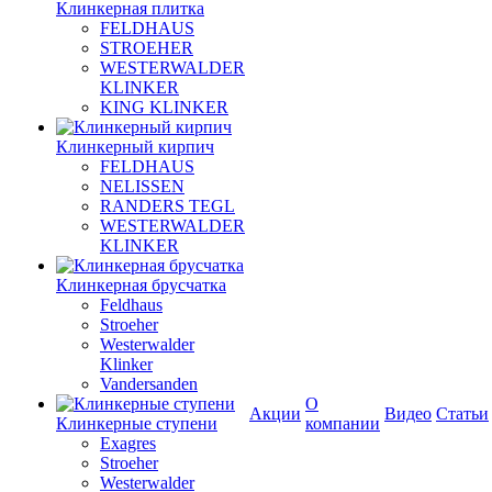
Клинкерная плитка
FELDHAUS
STROEHER
WESTERWALDER
KLINKER
KING KLINKER
Клинкерный кирпич
FELDHAUS
NELISSEN
RANDERS TEGL
WESTERWALDER
KLINKER
Клинкерная брусчатка
Feldhaus
Stroeher
Westerwalder
Klinker
Vandersanden
О
Акции
Видео
Статьи
Клинкерные ступени
компании
Exagres
Stroeher
Westerwalder