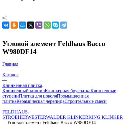
Угловой элемент Feldhaus Bacco
W980DF14
Главная
—
Каталог
—
Клинкерная плитка
Клинкерный кирпич
Клинкерная брусчатка
Клинкерные
ступени
Плитка для цоколя
Промышленная
плитка
Керамическая черепица
Строительные смеси
—
FELDHAUS
STROEHER
WESTERWALDER KLINKER
KING KLINKER
—
Угловой элемент Feldhaus Bacco W980DF14