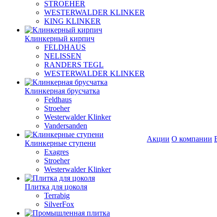
STROEHER
WESTERWALDER KLINKER
KING KLINKER
Клинкерный кирпич
FELDHAUS
NELISSEN
RANDERS TEGL
WESTERWALDER KLINKER
Клинкерная брусчатка
Feldhaus
Stroeher
Westerwalder Klinker
Vandersanden
Акции
О компании
Клинкерные ступени
Exagres
Stroeher
Westerwalder Klinker
Плитка для цоколя
Terrabig
SilverFox