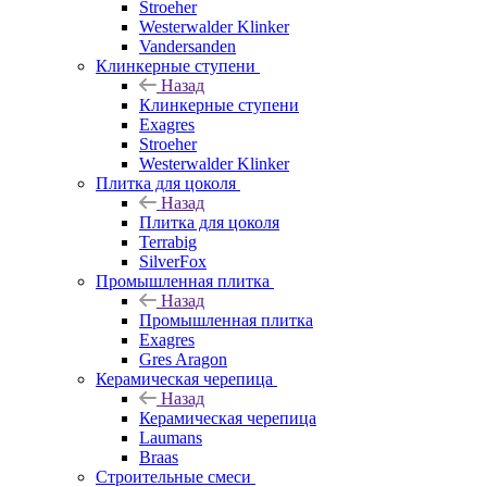
Stroeher
Westerwalder Klinker
Vandersanden
Клинкерные ступени
Назад
Клинкерные ступени
Exagres
Stroeher
Westerwalder Klinker
Плитка для цоколя
Назад
Плитка для цоколя
Terrabig
SilverFox
Промышленная плитка
Назад
Промышленная плитка
Exagres
Gres Aragon
Керамическая черепица
Назад
Керамическая черепица
Laumans
Braas
Строительные смеси