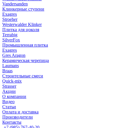
Vandersanden
Клинкерные ступени
Exagres
Stroeher
Westerwalder Klinker
Плитка для цоколя
Terrabig
SilverFox
Промышленная плитка
Exagres
Gres Aragon
Керамическая черепица
Laumans
Braas
Строительные смеси
Quick-mix
Strasser
Акции
О компании
Видео
Статьи
Оплата и доставка
Производители
Контакты
+7 (985) 767-40-20