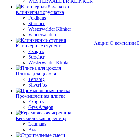
WESTERWALDER KLINKER
Клинкерная брусчатка
Feldhaus
Stroeher
Westerwalder Klinker
Vandersanden
Акции
О компании
Клинкерные ступени
Exagres
Stroeher
Westerwalder Klinker
Плитка для цоколя
Terrabig
SilverFox
Промышленная плитка
Exagres
Gres Aragon
Керамическая черепица
Laumans
Braas