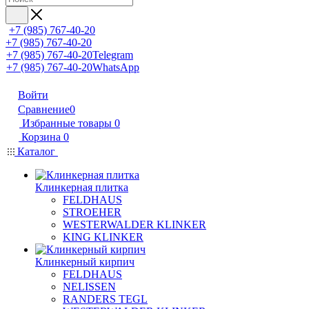
+7 (985) 767-40-20
+7 (985) 767-40-20
+7 (985) 767-40-20
Telegram
+7 (985) 767-40-20
WhatsApp
Войти
Сравнение
0
Избранные товары
0
Корзина
0
Каталог
Клинкерная плитка
FELDHAUS
STROEHER
WESTERWALDER KLINKER
KING KLINKER
Клинкерный кирпич
FELDHAUS
NELISSEN
RANDERS TEGL