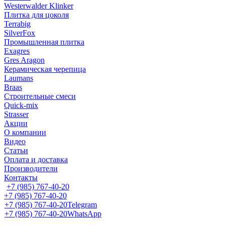
Westerwalder Klinker
Плитка для цоколя
Terrabig
SilverFox
Промышленная плитка
Exagres
Gres Aragon
Керамическая черепица
Laumans
Braas
Строительные смеси
Quick-mix
Strasser
Акции
О компании
Видео
Статьи
Оплата и доставка
Производители
Контакты
+7 (985) 767-40-20
+7 (985) 767-40-20
+7 (985) 767-40-20
Telegram
+7 (985) 767-40-20
WhatsApp