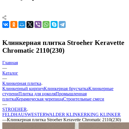
Клинкерная плитка Stroeher Keravette
Chromatic 2110(230)
Главная
—
Каталог
—
Клинкерная плитка
Клинкерный кирпич
Клинкерная брусчатка
Клинкерные
ступени
Плитка для цоколя
Промышленная
плитка
Керамическая черепица
Строительные смеси
—
STROEHER
FELDHAUS
WESTERWALDER KLINKER
KING KLINKER
—
Клинкерная плитка Stroeher Keravette Chromatic 2110(230)