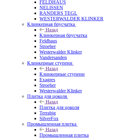
FELDHAUS
NELISSEN
RANDERS TEGL
WESTERWALDER KLINKER
Клинкерная брусчатка
Назад
Клинкерная брусчатка
Feldhaus
Stroeher
Westerwalder Klinker
Vandersanden
Клинкерные ступени
Назад
Клинкерные ступени
Exagres
Stroeher
Westerwalder Klinker
Плитка для цоколя
Назад
Плитка для цоколя
Terrabig
SilverFox
Промышленная плитка
Назад
Промышленная плитка