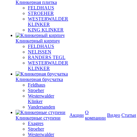
Клинкерная плитка
FELDHAUS
STROEHER
WESTERWALDER
KLINKER
KING KLINKER
Клинкерный кирпич
FELDHAUS
NELISSEN
RANDERS TEGL
WESTERWALDER
KLINKER
Клинкерная брусчатка
Feldhaus
Stroeher
Westerwalder
Klinker
Vandersanden
О
Акции
Видео
Статьи
Клинкерные ступени
компании
Exagres
Stroeher
Westerwalder