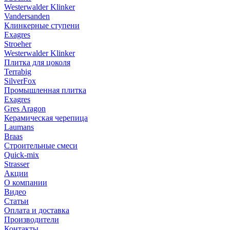
Westerwalder Klinker
Vandersanden
Клинкерные ступени
Exagres
Stroeher
Westerwalder Klinker
Плитка для цоколя
Terrabig
SilverFox
Промышленная плитка
Exagres
Gres Aragon
Керамическая черепица
Laumans
Braas
Строительные смеси
Quick-mix
Strasser
Акции
О компании
Видео
Статьи
Оплата и доставка
Производители
Контакты