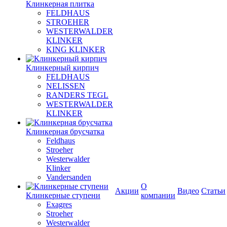
Клинкерная плитка
FELDHAUS
STROEHER
WESTERWALDER
KLINKER
KING KLINKER
Клинкерный кирпич
FELDHAUS
NELISSEN
RANDERS TEGL
WESTERWALDER
KLINKER
Клинкерная брусчатка
Feldhaus
Stroeher
Westerwalder
Klinker
Vandersanden
О
Акции
Видео
Статьи
Клинкерные ступени
компании
Exagres
Stroeher
Westerwalder