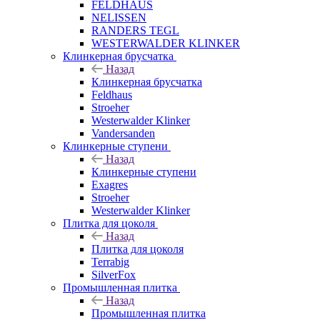
FELDHAUS
NELISSEN
RANDERS TEGL
WESTERWALDER KLINKER
Клинкерная брусчатка
Назад
Клинкерная брусчатка
Feldhaus
Stroeher
Westerwalder Klinker
Vandersanden
Клинкерные ступени
Назад
Клинкерные ступени
Exagres
Stroeher
Westerwalder Klinker
Плитка для цоколя
Назад
Плитка для цоколя
Terrabig
SilverFox
Промышленная плитка
Назад
Промышленная плитка