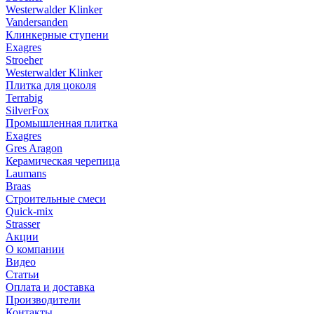
Westerwalder Klinker
Vandersanden
Клинкерные ступени
Exagres
Stroeher
Westerwalder Klinker
Плитка для цоколя
Terrabig
SilverFox
Промышленная плитка
Exagres
Gres Aragon
Керамическая черепица
Laumans
Braas
Строительные смеси
Quick-mix
Strasser
Акции
О компании
Видео
Статьи
Оплата и доставка
Производители
Контакты