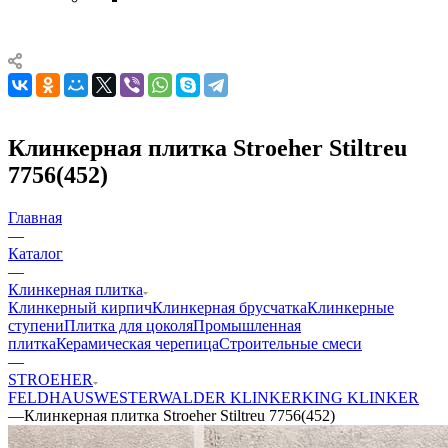
Клинкерная плитка Stroeher Stiltreu
7756(452)
Главная
—
Каталог
—
Клинкерная плитка
Клинкерный кирпич
Клинкерная брусчатка
Клинкерные
ступени
Плитка для цоколя
Промышленная
плитка
Керамическая черепица
Строительные смеси
—
STROEHER
FELDHAUS
WESTERWALDER KLINKER
KING KLINKER
—
Клинкерная плитка Stroeher Stiltreu 7756(452)