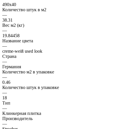
490x40
Количество штук в м2
—
38.31
Вес м2 (кг)
—
19.84458
Название цвета
—
creme-weiß used look
Страна
—
Германия
Количество м2 в упаковке
—
0.46
Количество штук в упаковке
—
18
Тип
—
Клинкерная плитка
Производитель
—
Stroeher