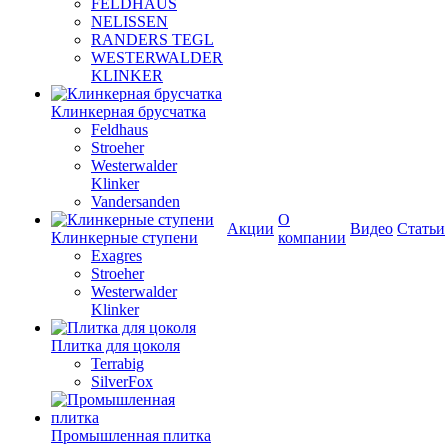
FELDHAUS
NELISSEN
RANDERS TEGL
WESTERWALDER
KLINKER
Клинкерная брусчатка
Feldhaus
Stroeher
Westerwalder
Klinker
Vandersanden
О
Акции
Видео
Статьи
Клинкерные ступени
компании
Exagres
Stroeher
Westerwalder
Klinker
Плитка для цоколя
Terrabig
SilverFox
Промышленная плитка