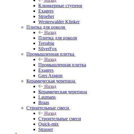
Назад
Клинкерные ступени
Exagres
Stroeher
Westerwalder Klinker
Плитка для цоколя
Назад
Плитка для цоколя
Terrabig
SilverFox
Промышленная плитка
Назад
Промышленная плитка
Exagres
Gres Aragon
Керамическая черепица
Назад
Керамическая черепица
Laumans
Braas
Строительные смеси
Назад
Строительные смеси
Quick-mix
Strasser