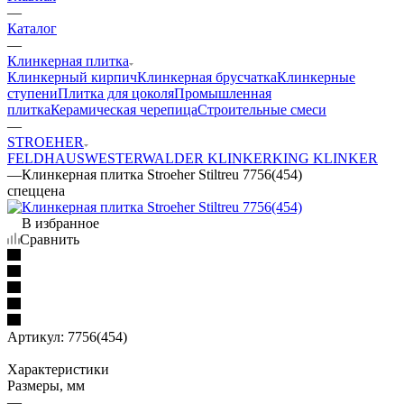
—
Каталог
—
Клинкерная плитка
Клинкерный кирпич
Клинкерная брусчатка
Клинкерные
ступени
Плитка для цоколя
Промышленная
плитка
Керамическая черепица
Строительные смеси
—
STROEHER
FELDHAUS
WESTERWALDER KLINKER
KING KLINKER
—
Клинкерная плитка Stroeher Stiltreu 7756(454)
спеццена
В избранное
Сравнить
Артикул:
7756(454)
Характеристики
Размеры, мм
—