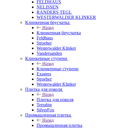
FELDHAUS
NELISSEN
RANDERS TEGL
WESTERWALDER KLINKER
Клинкерная брусчатка
Назад
Клинкерная брусчатка
Feldhaus
Stroeher
Westerwalder Klinker
Vandersanden
Клинкерные ступени
Назад
Клинкерные ступени
Exagres
Stroeher
Westerwalder Klinker
Плитка для цоколя
Назад
Плитка для цоколя
Terrabig
SilverFox
Промышленная плитка
Назад
Промышленная плитка