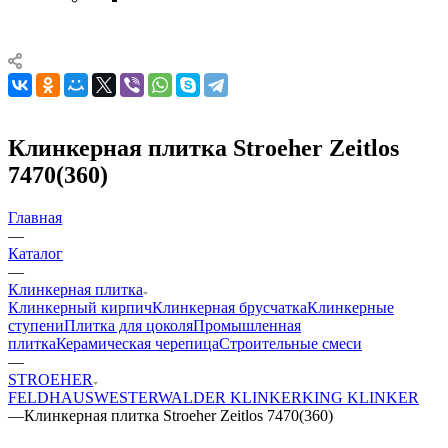
Клинкерная плитка Stroeher Zeitlos
7470(360)
Главная
—
Каталог
—
Клинкерная плитка
Клинкерный кирпич
Клинкерная брусчатка
Клинкерные
ступени
Плитка для цоколя
Промышленная
плитка
Керамическая черепица
Строительные смеси
—
STROEHER
FELDHAUS
WESTERWALDER KLINKER
KING KLINKER
—
Клинкерная плитка Stroeher Zeitlos 7470(360)