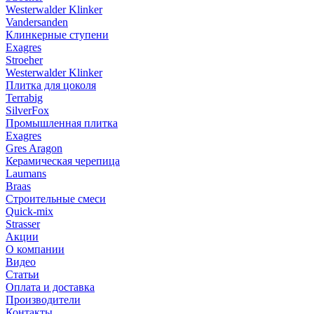
Westerwalder Klinker
Vandersanden
Клинкерные ступени
Exagres
Stroeher
Westerwalder Klinker
Плитка для цоколя
Terrabig
SilverFox
Промышленная плитка
Exagres
Gres Aragon
Керамическая черепица
Laumans
Braas
Строительные смеси
Quick-mix
Strasser
Акции
О компании
Видео
Статьи
Оплата и доставка
Производители
Контакты