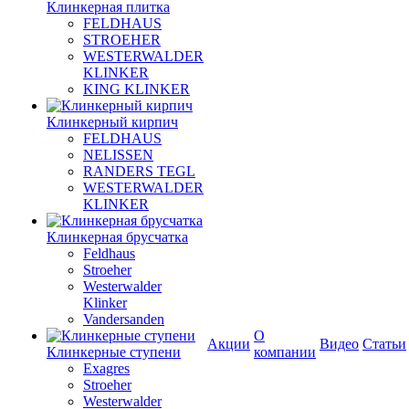
Клинкерная плитка
FELDHAUS
STROEHER
WESTERWALDER
KLINKER
KING KLINKER
Клинкерный кирпич
FELDHAUS
NELISSEN
RANDERS TEGL
WESTERWALDER
KLINKER
Клинкерная брусчатка
Feldhaus
Stroeher
Westerwalder
Klinker
Vandersanden
О
Акции
Видео
Статьи
Клинкерные ступени
компании
Exagres
Stroeher
Westerwalder