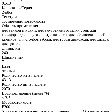
0.513
Коллекция/Серия
Zeitlos
Текстура
состаренная поверхность
Область применения
для ванной и кухни, для внутренней отделки стен, для
коридора, для наружной отделки стен, для облицовки печей и
каминов, для столбов забора, для трубы дымохода, для фасада,
для цоколя
Длина, мм
240
Ширина, мм
71
Цвет
черный
Количество м2 в палете
43.13
Количество шт. в паллете
2070
Водопоглащение (менее %)
≤ 3-5
Морозостойкость
F300
У данного товара нет отзывов. Станьте
Оставить отзыв