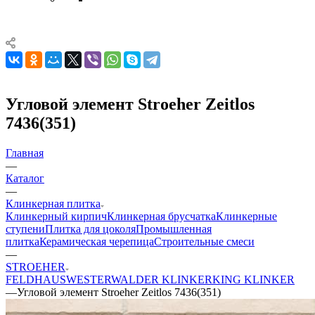
Угловой элемент Stroeher Zeitlos
7436(351)
Главная
—
Каталог
—
Клинкерная плитка
Клинкерный кирпич
Клинкерная брусчатка
Клинкерные
ступени
Плитка для цоколя
Промышленная
плитка
Керамическая черепица
Строительные смеси
—
STROEHER
FELDHAUS
WESTERWALDER KLINKER
KING KLINKER
—
Угловой элемент Stroeher Zeitlos 7436(351)