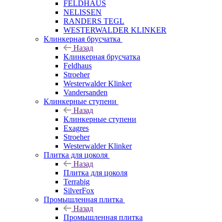
FELDHAUS
NELISSEN
RANDERS TEGL
WESTERWALDER KLINKER
Клинкерная брусчатка
Назад
Клинкерная брусчатка
Feldhaus
Stroeher
Westerwalder Klinker
Vandersanden
Клинкерные ступени
Назад
Клинкерные ступени
Exagres
Stroeher
Westerwalder Klinker
Плитка для цоколя
Назад
Плитка для цоколя
Terrabig
SilverFox
Промышленная плитка
Назад
Промышленная плитка