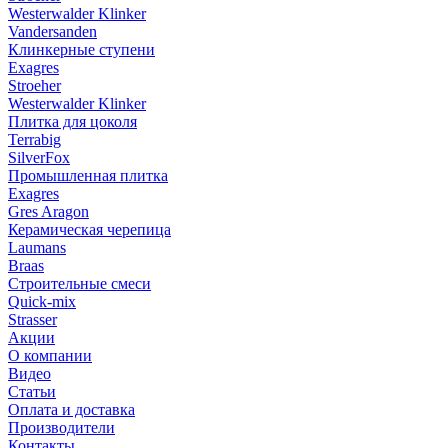
Westerwalder Klinker
Vandersanden
Клинкерные ступени
Exagres
Stroeher
Westerwalder Klinker
Плитка для цоколя
Terrabig
SilverFox
Промышленная плитка
Exagres
Gres Aragon
Керамическая черепица
Laumans
Braas
Строительные смеси
Quick-mix
Strasser
Акции
О компании
Видео
Статьи
Оплата и доставка
Производители
Контакты