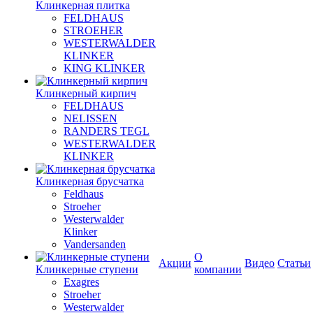
Клинкерная плитка
FELDHAUS
STROEHER
WESTERWALDER
KLINKER
KING KLINKER
Клинкерный кирпич
FELDHAUS
NELISSEN
RANDERS TEGL
WESTERWALDER
KLINKER
Клинкерная брусчатка
Feldhaus
Stroeher
Westerwalder
Klinker
Vandersanden
О
Акции
Видео
Статьи
Клинкерные ступени
компании
Exagres
Stroeher
Westerwalder